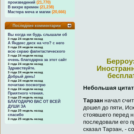
произведений
(21,770)
В вихре времен
(21,238)
Мастера меча и магии
(20,666)
Последние комментарии
Вы когда ни будь слышали об
3 года 24 недели назад
А Яндекс диск на что? с него
3 года 24 недели назад
всю сераю фапнтастического
3 года 24 недели назад
Берроуз
очень благодарна за этот сайт
3 года 24 недели назад
Иностранн
Здравствуйте.
3 года 24 недели назад
беспла
Добрый день!
3 года 24 недели назад
почитаю посмотрю
Небольшая цитата
3 года 24 недели назад
Приятного чтения.
3 года 25 недель назад
Тарзан
начал счит
БЛАГОДАРЮ ВАС ОТ ВСЕЙ
ДУШИ ЗА
дошел до пяти, Ис
3 года 25 недель назад
стоявшего перед н
спасибо
3 года 25 недель назад
последовали его п
сказал Тарзан, - 