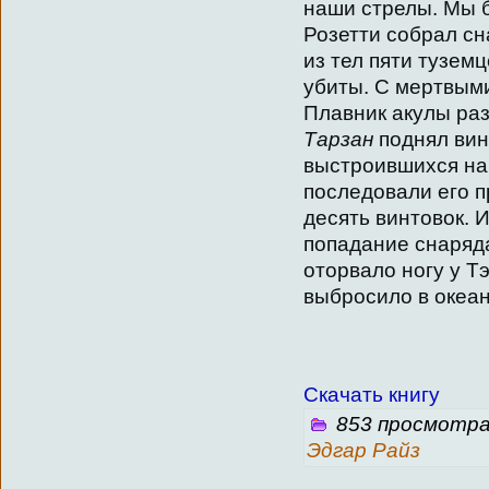
наши стрелы. Мы б
Розетти собрал с
из тел пяти тузем
убиты. С мертвыми 
Плавник акулы раз
Тарзан
поднял вин
выстроившихся на 
последовали его п
десять винтовок. 
попадание снаряда
оторвало ногу у Т
выбросило в океан
Скачать книгу
853 просмотра
Эдгар Райз