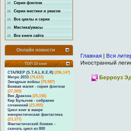
Серии фэнтези
Серии мистики и ужасов
Все циклы и серии
Мистика/ужасы
Все книги сайта
Онлайн новости
Главная
|
Вся лите
Иностранный леги
ТОП 10 книг
СТАЛКЕР (S.T.A.L.K.E.R)
(296,147)
Берроуз Эд
Метро 2033
(79,633)
Звездные войны
(79,587)
Боевая магия - серия фэнтези
(27,265)
Век Дракона
(25,156)
Кир Булычев - собрание
сочинений
(23,455)
Цикл книг в жанре
юмористическая фантастика
(23,177)
Фантастический боевик -
скачать цикл из 800