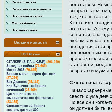
Серии фэнтези
богатством. Немног
Серии мистики и ужасов
выбрать стезю мод
тех, кто пытается
Все циклы и серии
Кто-то идет тради
Мистика/ужасы
агентства. А кому
Все книги сайта
соцсетей, благода
любом случае, од
Онлайн новости
овладения этой п
непременным оста
ТОП 10 книг
привлекательная в
СТАЛКЕР (S.T.A.L.K.E.R)
(296,249)
становятся модел
Звездные войны
(79,665)
возрасте и мужчин
Метро 2033
(79,655)
Боевая магия - серия фэнтези
(27,276)
С чего начать ка
Век Дракона
(25,165)
Кир Булычев - собрание
НачалоКарьерные 
сочинений
(23,469)
Цикл книг в жанре
свести с ума девч
юмористическая фантастика
Но все они когда-
(23,185)
Фантастический боевик -
он должен быть, в
скачать цикл из 800