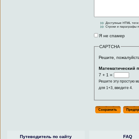
Доступные HTML теги:
Строки и параграфы п
Я не спамер
CAPTCHA
Решите, пожалуйст
Математический 
7 + 1 =
Решите эту простую м
для 1+3, введите 4.
Путеводитель по сайту
FAQ