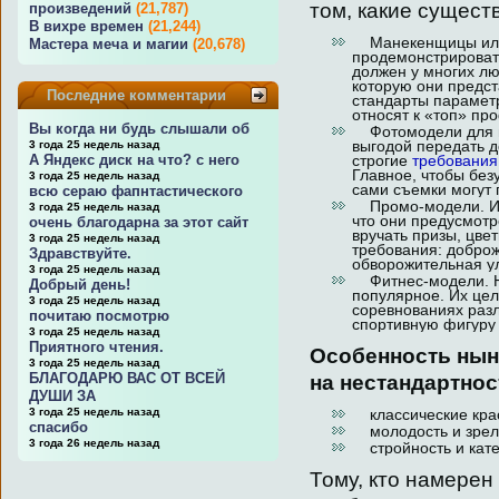
том, какие сущест
произведений
(21,787)
В вихре времен
(21,244)
Манекенщицы или 
Мастера меча и магии
(20,678)
продемонстрироват
должен у многих лю
которую они предст
Последние комментарии
стандарты параметр
относят к «топ» пр
Вы когда ни будь слышали об
Фотомодели для в
выгодой передать д
3 года 25 недель назад
А Яндекс диск на что? с него
строгие
требования
Главное, чтобы без
3 года 25 недель назад
сами съемки могут 
всю сераю фапнтастического
Промо-модели. И с
3 года 25 недель назад
что они предусмотр
очень благодарна за этот сайт
вручать призы, цве
3 года 25 недель назад
требования: доброж
Здравствуйте.
обворожительная ул
3 года 25 недель назад
Фитнес-модели. На
Добрый день!
популярное. Их цел
3 года 25 недель назад
соревнованиях разл
почитаю посмотрю
спортивную фигуру 
3 года 25 недель назад
Приятного чтения.
Особенность нын
3 года 25 недель назад
БЛАГОДАРЮ ВАС ОТ ВСЕЙ
на нестандартнос
ДУШИ ЗА
3 года 25 недель назад
классические крас
спасибо
молодость и зрел
3 года 26 недель назад
стройность и катег
Тому, кто намерен