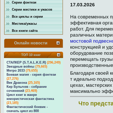
Серии фэнтези
17.03.2026
Серии мистики и ужасов
На современных п
Все циклы и серии
эффективная орга
Мистика/ужасы
работ. Для переме
Все книги сайта
различных матери
мостовой подвесно
Онлайн новости
конструкцией и уд
оборудование поз
ТОП 10 книг
перемещать грузы
СТАЛКЕР (S.T.A.L.K.E.R)
(296,249)
производственные
Звездные войны
(79,665)
Метро 2033
(79,655)
Благодаря своей к
Боевая магия - серия фэнтези
т идеально подход
(27,276)
Век Дракона
(25,165)
цехах, мастерских
Кир Булычев - собрание
максимально эффе
сочинений
(23,469)
Цикл книг в жанре
юмористическая фантастика
Что предст
(23,185)
Фантастический боевик -
скачать цикл из 800