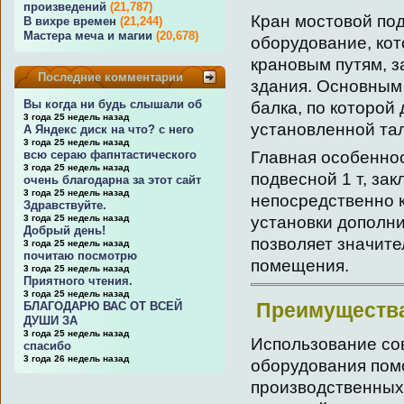
произведений
(21,787)
Кран мостовой под
В вихре времен
(21,244)
Мастера меча и магии
(20,678)
оборудование, ко
крановым путям, 
Последние комментарии
здания. Основным
Вы когда ни будь слышали об
балка, по которой
3 года 25 недель назад
установленной та
А Яндекс диск на что? с него
3 года 25 недель назад
всю сераю фапнтастического
Главная особеннос
3 года 25 недель назад
подвесной 1 т, зак
очень благодарна за этот сайт
3 года 25 недель назад
непосредственно к
Здравствуйте.
3 года 25 недель назад
установки дополн
Добрый день!
позволяет значите
3 года 25 недель назад
почитаю посмотрю
помещения.
3 года 25 недель назад
Приятного чтения.
3 года 25 недель назад
Преимущества
БЛАГОДАРЮ ВАС ОТ ВСЕЙ
ДУШИ ЗА
3 года 25 недель назад
Использование со
спасибо
3 года 26 недель назад
оборудования пом
производственных