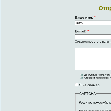
Отп
Ваше имя:
*
E-mail:
*
Содержимое этого поля я
Доступные HTML теги:
Строки и параграфы п
Я не спамер
CAPTCHA
Решите, пожалуйст
Математический 