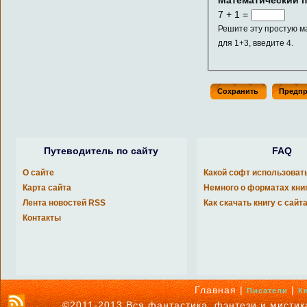
7 + 1 =
Решите эту простую м
для 1+3, введите 4.
Путеводитель по сайту
FAQ
О сайте
Какой софт использоват
Карта сайта
Немного о форматах кни
Лента новостей RSS
Как скачать книгу с сайт
Контакты
Главная |
|
Писатели
К
©2011-2013 Вся фантастика, фэнтези и мисти