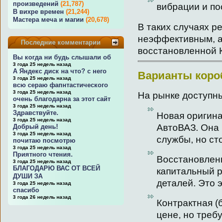
произведений
(21,787)
вибрации и по
В вихре времен
(21,244)
Мастера меча и магии
(20,678)
В таких случаях р
неэффективным, а
Последние комментарии
восстановленной 
Вы когда ни будь слышали об
3 года 25 недель назад
А Яндекс диск на что? с него
Варианты коро
3 года 25 недель назад
всю сераю фапнтастического
3 года 25 недель назад
На рынке доступны
очень благодарна за этот сайт
3 года 25 недель назад
Здравствуйте.
Новая оригина
3 года 25 недель назад
АвтоВАЗ. Она 
Добрый день!
3 года 25 недель назад
службы, но ст
почитаю посмотрю
3 года 25 недель назад
Приятного чтения.
Восстановлен
3 года 25 недель назад
БЛАГОДАРЮ ВАС ОТ ВСЕЙ
капитальный 
ДУШИ ЗА
деталей. Это 
3 года 25 недель назад
спасибо
3 года 26 недель назад
Контрактная (
цене, но треб