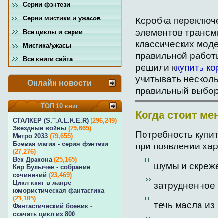
Серии фэнтези
Серии мистики и ужасов
Коробка переключ
элементов трансм
Все циклы и серии
классических мод
Мистика/ужасы
правильной работ
Все книги сайта
решили к
купить ко
учитывать несколь
Онлайн новости
правильный выбор
ТОП 10 книг
Когда стоит ме
СТАЛКЕР (S.T.A.L.K.E.R)
(296,249)
Звездные войны
(79,665)
Потребность купит
Метро 2033
(79,655)
Боевая магия - серия фэнтези
при появлении хар
(27,276)
Век Дракона
(25,165)
шумы и скреже
Кир Булычев - собрание
сочинений
(23,469)
Цикл книг в жанре
затрудненное 
юмористическая фантастика
(23,185)
течь масла из
Фантастический боевик -
скачать цикл из 800