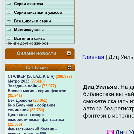
Серии фэнтези
Серии мистики и ужасов
Все циклы и серии
Мистика/ужасы
Все книги сайта
Книги других жанров
Онлайн новости
Главная
| Диц Уил
ТОП 10 книг
СТАЛКЕР (S.T.A.L.K.E.R)
(288,977)
Метро 2033
(77,416)
Диц Уильям
. На 
Звездные войны
(73,977)
Боевая магия - серия фэнтези
библиотеки вы на
(25,941)
сможете скачать и
Век Дракона
(23,961)
Кир Булычев - собрание
автора без регист
сочинений
(22,754)
фэнтези в исполн
Цикл книг в жанре
юмористическая фантастика
(22,365)
Фантастический боевик -
Диц У
скачать цикл из 800