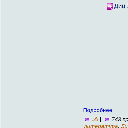
Диц 
Подробнее
✍
|
743 п
литература
,
Ди