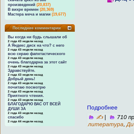
произведений
(20,837)
В вихре времен
(20,369)
Мастера меча и магии
(19,677)
Последние комментарии
Вы когда ни будь слышали об
2 года 43 недели назад
А Яндекс диск на что? с него
2 года 43 недели назад
всю сераю фапнтастического
2 года 43 недели назад
очень благодарна за этот сайт
2 года 43 недели назад
Здравствуйте.
2 года 43 недели назад
Добрый день!
2 года 43 недели назад
почитаю посмотрю
2 года 43 недели назад
Приятного чтения.
2 года 43 недели назад
БЛАГОДАРЮ ВАС ОТ ВСЕЙ
Подробнее
ДУШИ ЗА
2 года 43 недели назад
✍
|
710 п
спасибо
2 года 44 недели назад
литература
,
Ди