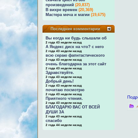
произведений
(20,837)
В вихре времен
(20,369)
Мастера меча и магии
(19,675)
Последние комментарии
Вы когда ни будь слышали об
2 года 43 недели назад
А Яндекс диск на что? с него
2 года 43 недели назад
всю сераю фапнтастического
2 года 43 недели назад
очень благодарна за этот сайт
2 года 43 недели назад
Здравствуйте.
2 года 43 недели назад
Добрый день!
2 года 43 недели назад
почитаю посмотрю
2 года 43 недели назад
Подр
Приятного чтения.
2 года 43 недели назад
БЛАГОДАРЮ ВАС ОТ ВСЕЙ
ДУШИ ЗА
2 года 43 недели назад
спасибо
2 года 44 недели назад