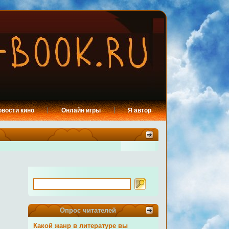
овости кино
Онлайн игры
Я автор
Опрос читателей
Какой жанр в литературе вы