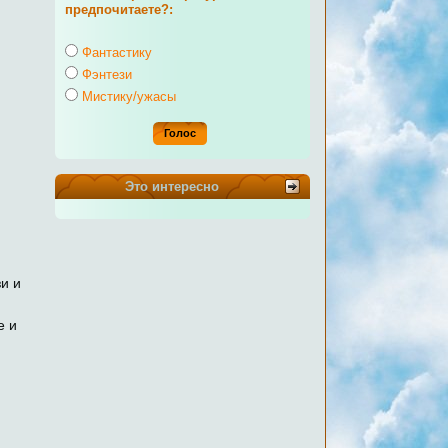
предпочитаете?:
Фантастику
Фэнтези
Мистику/ужасы
Это интересно
и и
е и