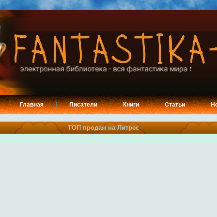
Главная
Писатели
Книги
Статьи
Н
ТОП продаж на Литрес