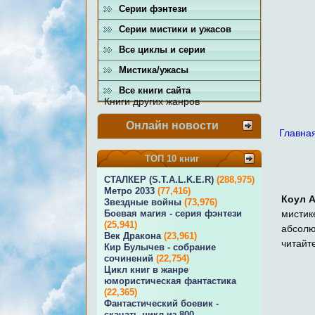
Серии фэнтези
Серии мистики и ужасов
Все циклы и серии
Мистика/ужасы
Все книги сайта
Книги других жанров
Онлайн новости
Главна
ТОП 10 книг
СТАЛКЕР (S.T.A.L.K.E.R)
(288,975)
Метро 2033
(77,416)
Коул 
Звездные войны
(73,976)
мистик
Боевая магия - серия фэнтези
(25,941)
абсолю
Век Дракона
(23,961)
читайт
Кир Булычев - собрание
сочинений
(22,754)
Цикл книг в жанре
юмористическая фантастика
(22,365)
Фантастический боевик -
скачать цикл из 800