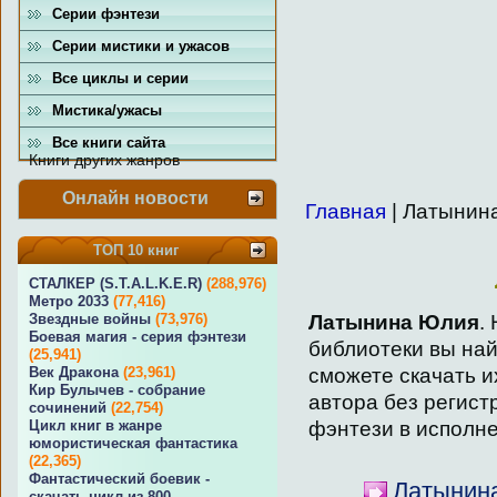
Серии фэнтези
Серии мистики и ужасов
Все циклы и серии
Мистика/ужасы
Все книги сайта
Книги других жанров
Онлайн новости
Главная
| Латынин
ТОП 10 книг
СТАЛКЕР (S.T.A.L.K.E.R)
(288,976)
Метро 2033
(77,416)
Латынина Юлия
.
Звездные войны
(73,976)
Боевая магия - серия фэнтези
библиотеки вы на
(25,941)
сможете скачать и
Век Дракона
(23,961)
Кир Булычев - собрание
автора без регист
сочинений
(22,754)
фэнтези в исполн
Цикл книг в жанре
юмористическая фантастика
(22,365)
Фантастический боевик -
Латынина
скачать цикл из 800