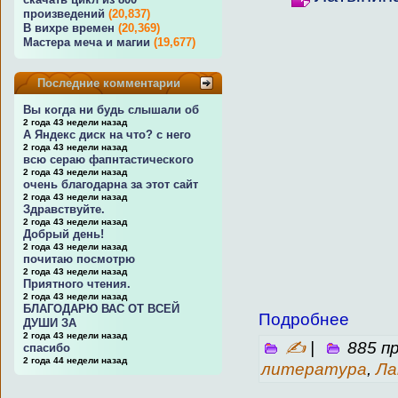
произведений
(20,837)
В вихре времен
(20,369)
Мастера меча и магии
(19,677)
Последние комментарии
Вы когда ни будь слышали об
2 года 43 недели назад
А Яндекс диск на что? с него
2 года 43 недели назад
всю сераю фапнтастического
2 года 43 недели назад
очень благодарна за этот сайт
2 года 43 недели назад
Здравствуйте.
2 года 43 недели назад
Добрый день!
2 года 43 недели назад
почитаю посмотрю
2 года 43 недели назад
Приятного чтения.
2 года 43 недели назад
БЛАГОДАРЮ ВАС ОТ ВСЕЙ
Подробнее
ДУШИ ЗА
2 года 43 недели назад
✍
|
885 п
спасибо
2 года 44 недели назад
литература
,
Ла