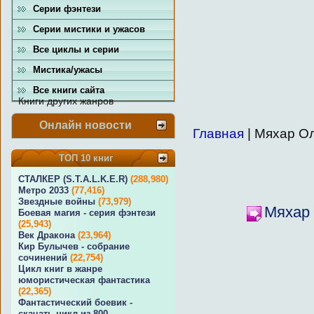
Серии фэнтези
Серии мистики и ужасов
Все циклы и серии
Мистика/ужасы
Все книги сайта
Книги других жанров
Онлайн новости
Главная
| Мяхар О
ТОП 10 книг
СТАЛКЕР (S.T.A.L.K.E.R)
(288,980)
Метро 2033
(77,416)
Звездные войны
(73,979)
Мяхар 
Боевая магия - серия фэнтези
(25,943)
Век Дракона
(23,964)
Кир Булычев - собрание
сочинений
(22,754)
Цикл книг в жанре
юмористическая фантастика
(22,365)
Фантастический боевик -
скачать цикл из 800