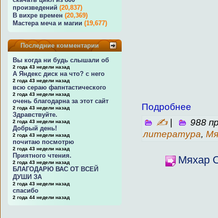
произведений
(20,837)
В вихре времен
(20,369)
Мастера меча и магии
(19,677)
Последние комментарии
Вы когда ни будь слышали об
2 года 43 недели назад
А Яндекс диск на что? с него
2 года 43 недели назад
всю сераю фапнтастического
2 года 43 недели назад
очень благодарна за этот сайт
Подробнее
2 года 43 недели назад
Здравствуйте.
✍
|
988 п
2 года 43 недели назад
Добрый день!
литература
,
Мя
2 года 43 недели назад
почитаю посмотрю
2 года 43 недели назад
Приятного чтения.
Мяхар О
2 года 43 недели назад
БЛАГОДАРЮ ВАС ОТ ВСЕЙ
ДУШИ ЗА
2 года 43 недели назад
спасибо
2 года 44 недели назад