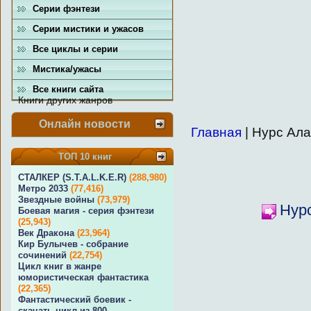
Серии фэнтези
Серии мистики и ужасов
Все циклы и серии
Мистика/ужасы
Все книги сайта
Книги других жанров
Онлайн новости
Главная
| Нурс Ал
ТОП 10 книг
СТАЛКЕР (S.T.A.L.K.E.R)
(288,980)
Метро 2033
(77,416)
Звездные войны
(73,979)
Нурс
Боевая магия - серия фэнтези
(25,943)
Век Дракона
(23,964)
Кир Булычев - собрание
сочинений
(22,754)
Цикл книг в жанре
юмористическая фантастика
(22,365)
Фантастический боевик -
скачать цикл из 800