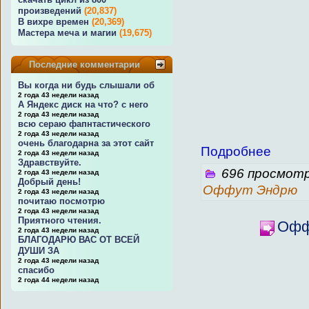
произведений
(20,837)
В вихре времен
(20,369)
Мастера меча и магии
(19,675)
Последние комментарии
Вы когда ни будь слышали об
2 года 43 недели назад
А Яндекс диск на что? с него
2 года 43 недели назад
всю сераю фапнтастического
2 года 43 недели назад
очень благодарна за этот сайт
Подробнее
2 года 43 недели назад
Здравствуйте.
696 просмотр
2 года 43 недели назад
Добрый день!
Оффут Эндрю
2 года 43 недели назад
почитаю посмотрю
2 года 43 недели назад
Приятного чтения.
Офф
2 года 43 недели назад
БЛАГОДАРЮ ВАС ОТ ВСЕЙ
ДУШИ ЗА
2 года 43 недели назад
спасибо
2 года 44 недели назад