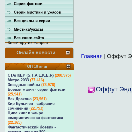
Серии фэнтези
Серии мистики и ужасов
Все циклы и серии
Мистика/ужасы
Все книги сайта
Книги других жанров
Онлайн новости
Главная
| Оффут 
ТОП 10 книг
СТАЛКЕР (S.T.A.L.K.E.R)
(288,975)
Метро 2033
(77,416)
Звездные войны
(73,976)
Оффут Эндр
Боевая магия - серия фэнтези
(25,941)
Век Дракона
(23,961)
Кир Булычев - собрание
сочинений
(22,753)
Цикл книг в жанре
юмористическая фантастика
(22,365)
Фантастический боевик -
скачать цикл из 800