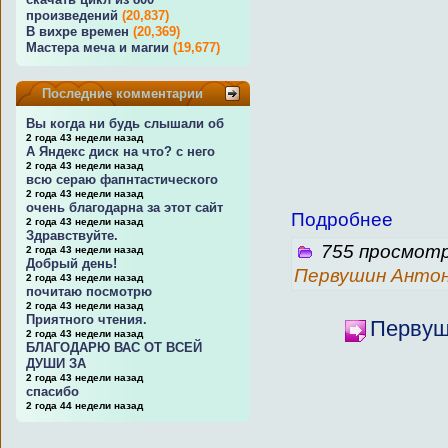
произведений
(20,837)
В вихре времен
(20,369)
Мастера меча и магии
(19,677)
Последние комментарии
Вы когда ни будь слышали об
2 года 43 недели назад
А Яндекс диск на что? с него
2 года 43 недели назад
всю сераю фапнтастического
2 года 43 недели назад
очень благодарна за этот сайт
Подробнее
2 года 43 недели назад
Здравствуйте.
755 просмотр
2 года 43 недели назад
Добрый день!
Первушин Анто
2 года 43 недели назад
почитаю посмотрю
2 года 43 недели назад
Приятного чтения.
Первуши
2 года 43 недели назад
БЛАГОДАРЮ ВАС ОТ ВСЕЙ
ДУШИ ЗА
2 года 43 недели назад
спасибо
2 года 44 недели назад