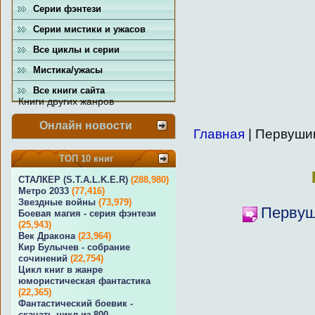
Серии фэнтези
Серии мистики и ужасов
Все циклы и серии
Мистика/ужасы
Все книги сайта
Книги других жанров
Онлайн новости
Главная
| Первуши
ТОП 10 книг
СТАЛКЕР (S.T.A.L.K.E.R)
(288,980)
Метро 2033
(77,416)
Звездные войны
(73,979)
Первуш
Боевая магия - серия фэнтези
(25,943)
Век Дракона
(23,964)
Кир Булычев - собрание
сочинений
(22,754)
Цикл книг в жанре
юмористическая фантастика
(22,365)
Фантастический боевик -
скачать цикл из 800