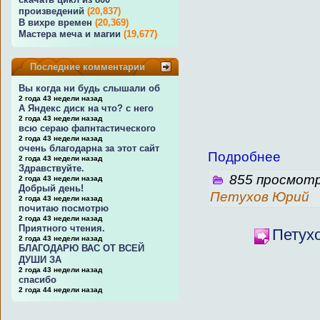
произведений
(20,837)
В вихре времен
(20,369)
Мастера меча и магии
(19,677)
Последние комментарии
Вы когда ни будь слышали об
2 года 43 недели назад
А Яндекс диск на что? с него
2 года 43 недели назад
всю сераю фапнтастического
2 года 43 недели назад
очень благодарна за этот сайт
Подробнее
2 года 43 недели назад
Здравствуйте.
855 просмотр
2 года 43 недели назад
Добрый день!
Петухов Юрий
2 года 43 недели назад
почитаю посмотрю
2 года 43 недели назад
Приятного чтения.
Петух
2 года 43 недели назад
БЛАГОДАРЮ ВАС ОТ ВСЕЙ
ДУШИ ЗА
2 года 43 недели назад
спасибо
2 года 44 недели назад