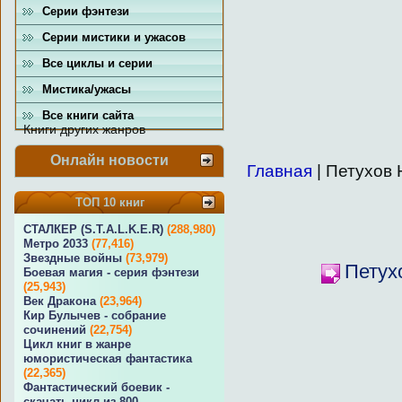
Серии фэнтези
Серии мистики и ужасов
Все циклы и серии
Мистика/ужасы
Все книги сайта
Книги других жанров
Онлайн новости
Главная
| Петухов
ТОП 10 книг
СТАЛКЕР (S.T.A.L.K.E.R)
(288,980)
Метро 2033
(77,416)
Звездные войны
(73,979)
Петух
Боевая магия - серия фэнтези
(25,943)
Век Дракона
(23,964)
Кир Булычев - собрание
сочинений
(22,754)
Цикл книг в жанре
юмористическая фантастика
(22,365)
Фантастический боевик -
скачать цикл из 800