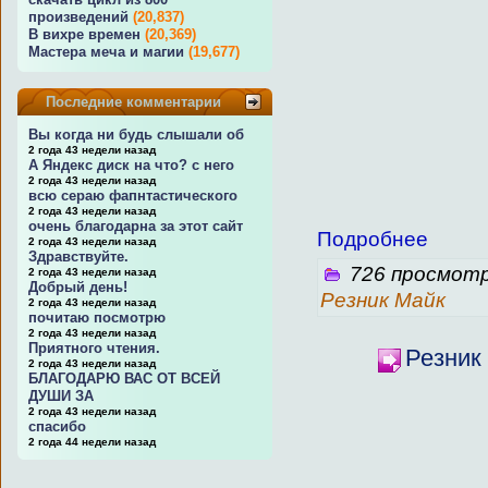
произведений
(20,837)
В вихре времен
(20,369)
Мастера меча и магии
(19,677)
Последние комментарии
Вы когда ни будь слышали об
2 года 43 недели назад
А Яндекс диск на что? с него
2 года 43 недели назад
всю сераю фапнтастического
2 года 43 недели назад
очень благодарна за этот сайт
Подробнее
2 года 43 недели назад
Здравствуйте.
726 просмотр
2 года 43 недели назад
Добрый день!
Резник Майк
2 года 43 недели назад
почитаю посмотрю
2 года 43 недели назад
Приятного чтения.
Резник
2 года 43 недели назад
БЛАГОДАРЮ ВАС ОТ ВСЕЙ
ДУШИ ЗА
2 года 43 недели назад
спасибо
2 года 44 недели назад