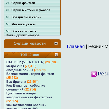
Серии фэнтези
Серии мистики и ужасов
Все циклы и серии
Мистика/ужасы
Все книги сайта
Книги других жанров
Онлайн новости
Главная
| Резник М
ТОП 10 книг
СТАЛКЕР (S.T.A.L.K.E.R)
(288,980)
Метро 2033
(77,416)
Звездные войны
(73,979)
Резн
Боевая магия - серия фэнтези
(25,943)
Век Дракона
(23,964)
Кир Булычев - собрание
сочинений
(22,754)
Цикл книг в жанре
юмористическая фантастика
(22,365)
Фантастический боевик -
скачать цикл из 800