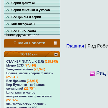
Серии фэнтези
Серии мистики и ужасов
Все циклы и серии
Мистика/ужасы
Все книги сайта
Книги других жанров
Онлайн новости
Главная
| Рид Робе
ТОП 10 книг
СТАЛКЕР (S.T.A.L.K.E.R)
(288,975)
Метро 2033
(77,416)
Звездные войны
(73,976)
Рид 
Боевая магия - серия фэнтези
(25,941)
Век Дракона
(23,961)
Кир Булычев - собрание
сочинений
(22,754)
Цикл книг в жанре
юмористическая фантастика
(22,365)
Фантастический боевик -
скачать цикл из 800