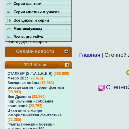
Серии фэнтези
Серии мистики и ужасов
Все циклы и серии
Мистика/ужасы
Все книги сайта
Книги других жанров
Онлайн новости
Главная
| Степной
ТОП 10 книг
СТАЛКЕР (S.T.A.L.K.E.R)
(288,980)
Метро 2033
(77,416)
Звездные войны
(73,982)
Степной
Боевая магия - серия фэнтези
(25,943)
Век Дракона
(23,964)
Кир Булычев - собрание
сочинений
(22,754)
Цикл книг в жанре
юмористическая фантастика
(22,365)
Фантастический боевик -
скачать цикл из 800