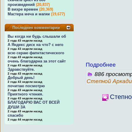
произведений
(20,837)
В вихре времен
(20,369)
Мастера меча и магии
(19,677)
Последние комментарии
Вы когда ни будь слышали об
2 года 43 недели назад
А Яндекс диск на что? с него
2 года 43 недели назад
всю сераю фапнтастического
2 года 43 недели назад
очень благодарна за этот сайт
Подробнее
2 года 43 недели назад
Здравствуйте.
886 просмотр
2 года 43 недели назад
Добрый день!
Степной Аркади
2 года 43 недели назад
почитаю посмотрю
2 года 43 недели назад
Приятного чтения.
Степно
2 года 43 недели назад
БЛАГОДАРЮ ВАС ОТ ВСЕЙ
ДУШИ ЗА
2 года 43 недели назад
спасибо
2 года 44 недели назад