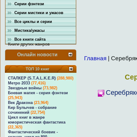
Серии фэнтези
Серии мистики и ужасов
Все циклы и серии
Мистика/ужасы
Все книги сайта
Книги других жанров
Онлайн новости
Главная
| Серебря
ТОП 10 книг
Се
СТАЛКЕР (S.T.A.L.K.E.R)
(288,980)
Метро 2033
(77,416)
Звездные войны
(73,982)
Серебряк
Боевая магия - серия фэнтези
(25,943)
Век Дракона
(23,964)
Кир Булычев - собрание
сочинений
(22,754)
Цикл книг в жанре
юмористическая фантастика
(22,365)
Фантастический боевик -
скачать цикл из 800