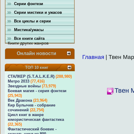
Серии фэнтези
Серии мистики и ужасов
Все циклы и серии
Мистика/ужасы
Все книги сайта
Книги других жанров
Онлайн новости
Главная
| Твен Мар
ТОП 10 книг
СТАЛКЕР (S.T.A.L.K.E.R)
(288,980)
Метро 2033
(77,416)
Звездные войны
(73,979)
Твен 
Боевая магия - серия фэнтези
(25,943)
Век Дракона
(23,964)
Кир Булычев - собрание
сочинений
(22,754)
Цикл книг в жанре
юмористическая фантастика
(22,365)
Фантастический боевик -
скачать цикл из 800