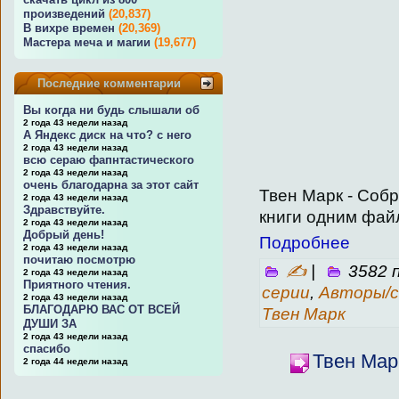
произведений
(20,837)
В вихре времен
(20,369)
Мастера меча и магии
(19,677)
Последние комментарии
Вы когда ни будь слышали об
2 года 43 недели назад
А Яндекс диск на что? с него
2 года 43 недели назад
всю сераю фапнтастического
2 года 43 недели назад
очень благодарна за этот сайт
Твен Марк - Соб
2 года 43 недели назад
Здравствуйте.
книги одним файл
2 года 43 недели назад
Добрый день!
Подробнее
2 года 43 недели назад
почитаю посмотрю
✍
|
3582 
2 года 43 недели назад
Приятного чтения.
серии
,
Авторы/с
2 года 43 недели назад
БЛАГОДАРЮ ВАС ОТ ВСЕЙ
Твен Марк
ДУШИ ЗА
2 года 43 недели назад
спасибо
Твен Мар
2 года 44 недели назад