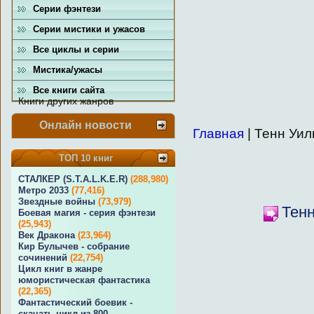
Серии фэнтези
Серии мистики и ужасов
Все циклы и серии
Мистика/ужасы
Все книги сайта
Книги других жанров
Онлайн новости
Главная
| Тенн Уил
ТОП 10 книг
СТАЛКЕР (S.T.A.L.K.E.R)
(288,980)
Метро 2033
(77,416)
Звездные войны
(73,979)
Тенн
Боевая магия - серия фэнтези
(25,943)
Век Дракона
(23,964)
Кир Булычев - собрание
сочинений
(22,754)
Цикл книг в жанре
юмористическая фантастика
(22,365)
Фантастический боевик -
скачать цикл из 800