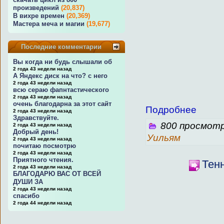
произведений
(20,837)
В вихре времен
(20,369)
Мастера меча и магии
(19,677)
Последние комментарии
Вы когда ни будь слышали об
2 года 43 недели назад
А Яндекс диск на что? с него
2 года 43 недели назад
всю сераю фапнтастического
2 года 43 недели назад
очень благодарна за этот сайт
Подробнее
2 года 43 недели назад
Здравствуйте.
800 просмотр
2 года 43 недели назад
Добрый день!
Уильям
2 года 43 недели назад
почитаю посмотрю
2 года 43 недели назад
Приятного чтения.
Тенн
2 года 43 недели назад
БЛАГОДАРЮ ВАС ОТ ВСЕЙ
ДУШИ ЗА
2 года 43 недели назад
спасибо
2 года 44 недели назад