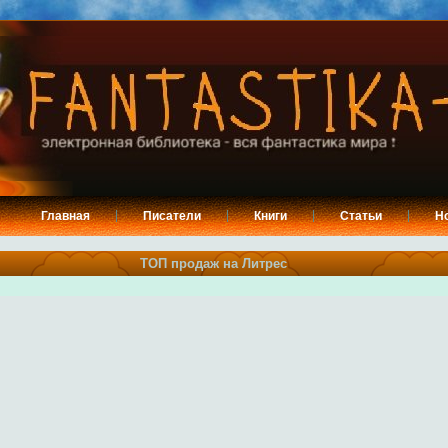
Главная
Писатели
Книги
Статьи
Н
ТОП продаж на Литрес