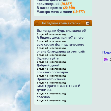
произведений
(20,837)
В вихре времен
(20,369)
Мастера меча и магии
(19,677)
Последние комментарии
Вы когда ни будь слышали об
2 года 43 недели назад
А Яндекс диск на что? с него
2 года 43 недели назад
всю сераю фапнтастического
2 года 43 недели назад
очень благодарна за этот сайт
Подр
2 года 43 недели назад
Здравствуйте.
9
2 года 43 недели назад
Добрый день!
2 года 43 недели назад
почитаю посмотрю
2 года 43 недели назад
Приятного чтения.
2 года 43 недели назад
БЛАГОДАРЮ ВАС ОТ ВСЕЙ
ДУШИ ЗА
2 года 43 недели назад
спасибо
2 года 44 недели назад