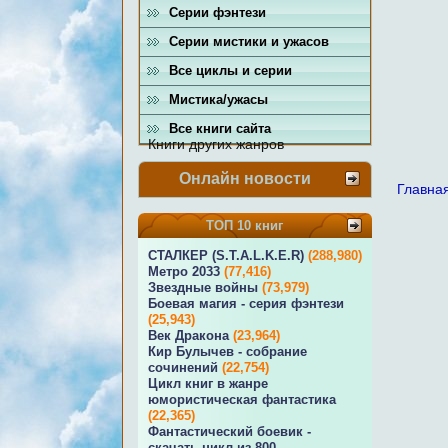
Серии фэнтези
Серии мистики и ужасов
Все циклы и серии
Мистика/ужасы
Все книги сайта
Книги других жанров
Онлайн новости
Главна
ТОП 10 книг
СТАЛКЕР (S.T.A.L.K.E.R)
(288,980)
Метро 2033
(77,416)
Звездные войны
(73,979)
Боевая магия - серия фэнтези
(25,943)
Век Дракона
(23,964)
Кир Булычев - собрание
сочинений
(22,754)
Цикл книг в жанре
юмористическая фантастика
(22,365)
Фантастический боевик -
скачать цикл из 800