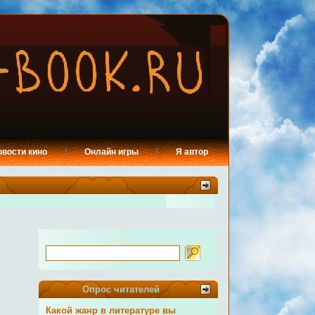
овости кино
Онлайн игры
Я автор
Опрос читателей
Какой жанр в литературе вы