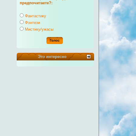
предпочитаете?:
Фантастику
Фэнтези
Мистику/ужасы
Это интересно