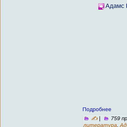
Адамс 
Подробнее
✍
|
759 п
литература
,
Ад