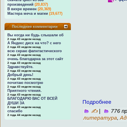
произведений
(20,837)
В вихре времен
(20,369)
Мастера меча и магии
(19,677)
Последние комментарии
Вы когда ни будь слышали об
2 года 43 недели назад
А Яндекс диск на что? с него
2 года 43 недели назад
всю сераю фапнтастического
2 года 43 недели назад
очень благодарна за этот сайт
2 года 43 недели назад
Здравствуйте.
2 года 43 недели назад
Добрый день!
2 года 43 недели назад
почитаю посмотрю
2 года 43 недели назад
Приятного чтения.
2 года 43 недели назад
БЛАГОДАРЮ ВАС ОТ ВСЕЙ
Подробнее
ДУШИ ЗА
2 года 43 недели назад
✍
|
776 п
спасибо
2 года 44 недели назад
литература
,
Ад