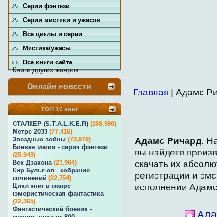
Серии фэнтези
Серии мистики и ужасов
Все циклы и серии
Мистика/ужасы
Все книги сайта
Книги других жанров
Онлайн новости
Главная
| Адамс Р
ТОП 10 книг
СТАЛКЕР (S.T.A.L.K.E.R)
(288,980)
Метро 2033
(77,416)
Адамс Ричард
. Н
Звездные войны
(73,979)
Боевая магия - серия фэнтези
вы найдете произ
(25,943)
скачать их абсолю
Век Дракона
(23,964)
Кир Булычев - собрание
регистрации и смс
сочинений
(22,754)
исполнении Адамс
Цикл книг в жанре
юмористическая фантастика
(22,365)
Фантастический боевик -
Ада
скачать цикл из 800