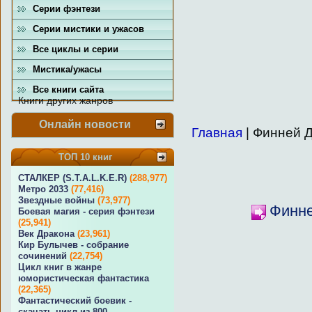
Серии фэнтези
Серии мистики и ужасов
Все циклы и серии
Мистика/ужасы
Все книги сайта
Книги других жанров
Онлайн новости
Главная
| Финней 
ТОП 10 книг
СТАЛКЕР (S.T.A.L.K.E.R)
(288,977)
Метро 2033
(77,416)
Звездные войны
(73,977)
Финне
Боевая магия - серия фэнтези
(25,941)
Век Дракона
(23,961)
Кир Булычев - собрание
сочинений
(22,754)
Цикл книг в жанре
юмористическая фантастика
(22,365)
Фантастический боевик -
скачать цикл из 800