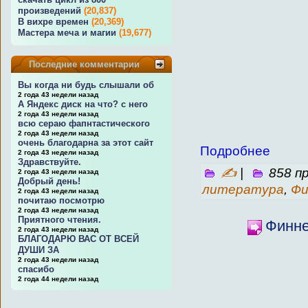
произведений
(20,837)
В вихре времен
(20,369)
Мастера меча и магии
(19,677)
Последние комментарии
Вы когда ни будь слышали об
2 года 43 недели назад
А Яндекс диск на что? с него
2 года 43 недели назад
всю сераю фапнтастического
2 года 43 недели назад
очень благодарна за этот сайт
Подробнее
2 года 43 недели назад
Здравствуйте.
✍
|
858 п
2 года 43 недели назад
Добрый день!
литература
,
Фи
2 года 43 недели назад
почитаю посмотрю
2 года 43 недели назад
Приятного чтения.
Финне
2 года 43 недели назад
БЛАГОДАРЮ ВАС ОТ ВСЕЙ
ДУШИ ЗА
2 года 43 недели назад
спасибо
2 года 44 недели назад