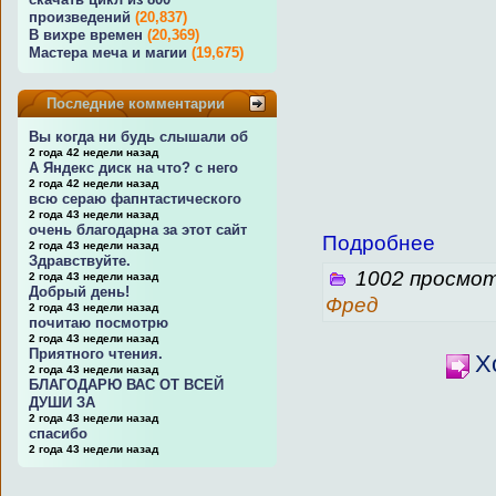
произведений
(20,837)
В вихре времен
(20,369)
Мастера меча и магии
(19,675)
Последние комментарии
Вы когда ни будь слышали об
2 года 42 недели назад
А Яндекс диск на что? с него
2 года 42 недели назад
всю сераю фапнтастического
2 года 43 недели назад
очень благодарна за этот сайт
Подробнее
2 года 43 недели назад
Здравствуйте.
1002 просмот
2 года 43 недели назад
Добрый день!
Фред
2 года 43 недели назад
почитаю посмотрю
2 года 43 недели назад
Приятного чтения.
Х
2 года 43 недели назад
БЛАГОДАРЮ ВАС ОТ ВСЕЙ
ДУШИ ЗА
2 года 43 недели назад
спасибо
2 года 43 недели назад