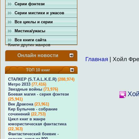
Серии фэнтези
Серии мистики и ужасов
Все циклы и серии
Мистика/ужасы
Все книги сайта
Книги других жанров
Онлайн новости
Главная
| Хойл Фр
ТОП 10 книг
СТАЛКЕР (S.T.A.L.K.E.R)
(288,974)
Метро 2033
(77,416)
Звездные войны
(73,976)
Хой
Боевая магия - серия фэнтези
(25,941)
Век Дракона
(23,961)
Кир Булычев - собрание
сочинений
(22,753)
Цикл книг в жанре
юмористическая фантастика
(22,363)
Фантастический боевик -
скачать цикл из 800