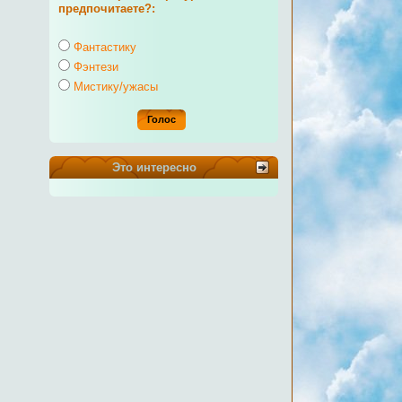
предпочитаете?:
Фантастику
Фэнтези
Мистику/ужасы
Это интересно