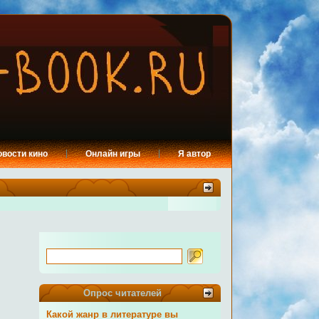
овости кино
Онлайн игры
Я автор
Опрос читателей
Какой жанр в литературе вы