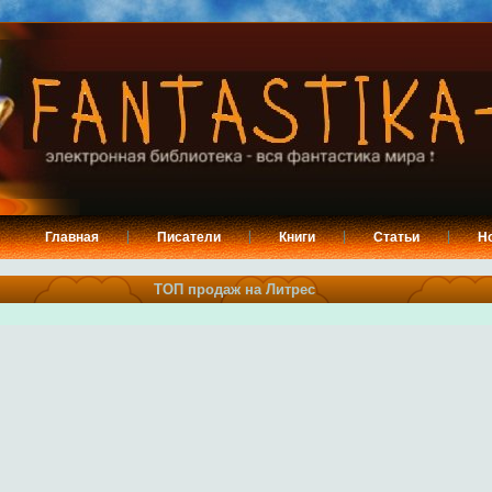
Главная
Писатели
Книги
Статьи
Н
ТОП продаж на Литрес