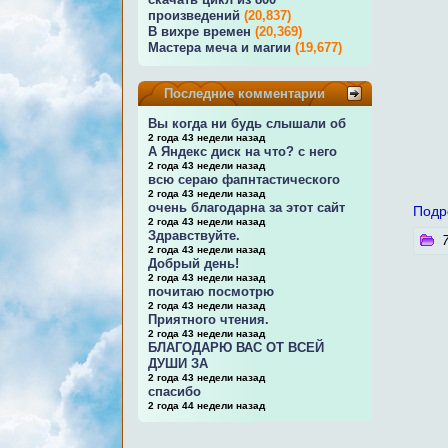
произведений
(20,837)
В вихре времен
(20,369)
Мастера меча и магии
(19,677)
Последние комментарии
Вы когда ни будь слышали об
2 года 43 недели назад
А Яндекс диск на что? с него
2 года 43 недели назад
всю сераю фапнтастического
2 года 43 недели назад
очень благодарна за этот сайт
Подр
2 года 43 недели назад
Здравствуйте.
7
2 года 43 недели назад
Добрый день!
2 года 43 недели назад
почитаю посмотрю
2 года 43 недели назад
Приятного чтения.
2 года 43 недели назад
БЛАГОДАРЮ ВАС ОТ ВСЕЙ
ДУШИ ЗА
2 года 43 недели назад
спасибо
2 года 44 недели назад