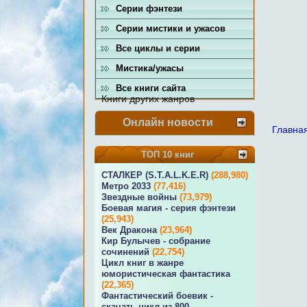
Серии фэнтези
Серии мистики и ужасов
Все циклы и серии
Мистика/ужасы
Все книги сайта
Книги других жанров
Онлайн новости
Главна
ТОП 10 книг
СТАЛКЕР (S.T.A.L.K.E.R)
(288,980)
Метро 2033
(77,416)
Звездные войны
(73,979)
Боевая магия - серия фэнтези
(25,943)
Век Дракона
(23,964)
Кир Булычев - собрание
сочинений
(22,754)
Цикл книг в жанре
юмористическая фантастика
(22,365)
Фантастический боевик -
скачать цикл из 800