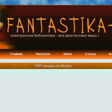
Главная
Писатели
Книги
Статьи
Н
ТОП продаж на Литрес