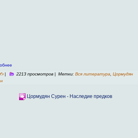
обнее
✍
|
2213 просмотров | Метки:
Вся литература
,
Цормудян
ен
Цормудян Сурен - Наследие предков