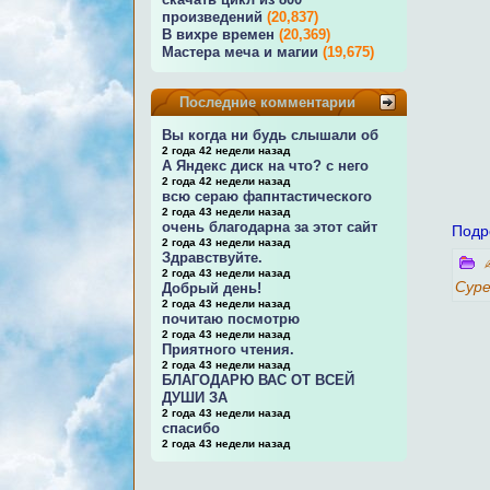
произведений
(20,837)
В вихре времен
(20,369)
Мастера меча и магии
(19,675)
Последние комментарии
Вы когда ни будь слышали об
2 года 42 недели назад
А Яндекс диск на что? с него
2 года 42 недели назад
всю сераю фапнтастического
2 года 43 недели назад
очень благодарна за этот сайт
Подр
2 года 43 недели назад
Здравствуйте.
2 года 43 недели назад
Сур
Добрый день!
2 года 43 недели назад
почитаю посмотрю
2 года 43 недели назад
Приятного чтения.
2 года 43 недели назад
БЛАГОДАРЮ ВАС ОТ ВСЕЙ
ДУШИ ЗА
2 года 43 недели назад
спасибо
2 года 43 недели назад