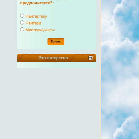
предпочитаете?:
Фантастику
Фэнтези
Мистику/ужасы
Это интересно