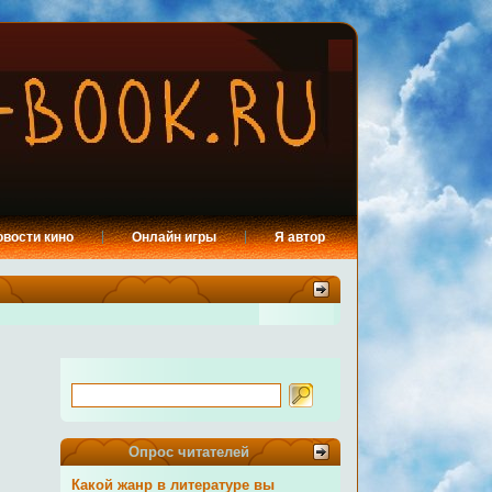
овости кино
Онлайн игры
Я автор
Опрос читателей
Какой жанр в литературе вы