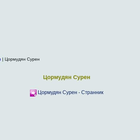
я
| Цормудян Сурен
Цормудян Сурен
Цормудян Сурен - Странник