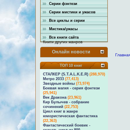
Серии фэнтези
Серии мистики и ужасов
Все циклы и серии
Мистика/ужасы
Все книги сайта
Книги других жанров
Онлайн новости
Главна
ТОП 10 книг
СТАЛКЕР (S.T.A.L.K.E.R)
(288,970)
Метро 2033
(77,413)
Звездные войны
(73,974)
Боевая магия - серия фэнтези
(25,941)
Век Дракона
(23,961)
Кир Булычев - собрание
сочинений
(22,753)
Цикл книг в жанре
юмористическая фантастика
(22,363)
Фантастический боевик -
скачать цикл из 800