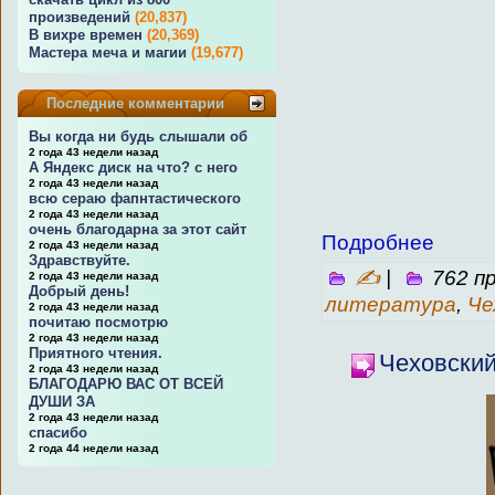
произведений
(20,837)
В вихре времен
(20,369)
Мастера меча и магии
(19,677)
Последние комментарии
Вы когда ни будь слышали об
2 года 43 недели назад
А Яндекс диск на что? с него
2 года 43 недели назад
всю сераю фапнтастического
2 года 43 недели назад
очень благодарна за этот сайт
Подробнее
2 года 43 недели назад
Здравствуйте.
✍
|
762 п
2 года 43 недели назад
Добрый день!
литература
,
Че
2 года 43 недели назад
почитаю посмотрю
2 года 43 недели назад
Приятного чтения.
Чеховский
2 года 43 недели назад
БЛАГОДАРЮ ВАС ОТ ВСЕЙ
ДУШИ ЗА
2 года 43 недели назад
спасибо
2 года 44 недели назад