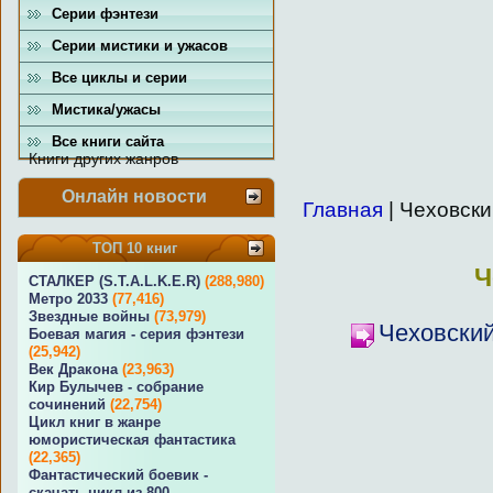
Серии фэнтези
Серии мистики и ужасов
Все циклы и серии
Мистика/ужасы
Все книги сайта
Книги других жанров
Онлайн новости
Главная
| Чеховск
ТОП 10 книг
Ч
СТАЛКЕР (S.T.A.L.K.E.R)
(288,980)
Метро 2033
(77,416)
Звездные войны
(73,979)
Чеховски
Боевая магия - серия фэнтези
(25,942)
Век Дракона
(23,963)
Кир Булычев - собрание
сочинений
(22,754)
Цикл книг в жанре
юмористическая фантастика
(22,365)
Фантастический боевик -
скачать цикл из 800