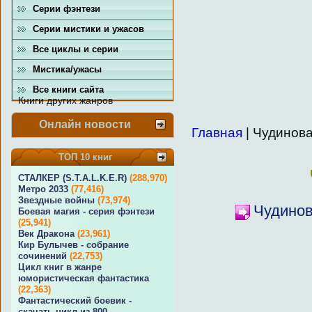
Серии фэнтези
Серии мистики и ужасов
Все циклы и серии
Мистика/ужасы
Все книги сайта
Книги других жанров
Онлайн новости
Главная
| Чудинов
ТОП 10 книг
СТАЛКЕР (S.T.A.L.K.E.R)
(288,970)
Метро 2033
(77,416)
Звездные войны
(73,974)
Чудинов
Боевая магия - серия фэнтези
(25,941)
Век Дракона
(23,961)
Кир Булычев - собрание
сочинений
(22,753)
Цикл книг в жанре
юмористическая фантастика
(22,363)
Фантастический боевик -
скачать цикл из 800