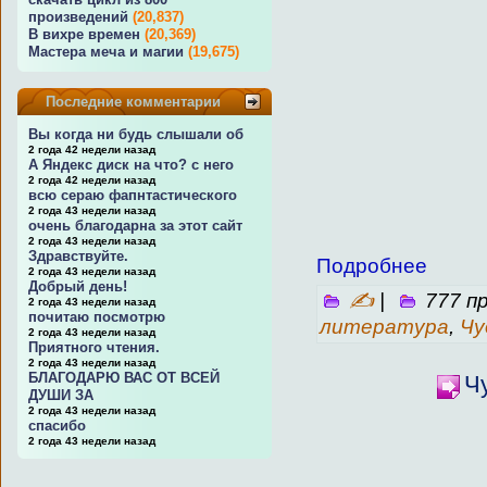
произведений
(20,837)
В вихре времен
(20,369)
Мастера меча и магии
(19,675)
Последние комментарии
Вы когда ни будь слышали об
2 года 42 недели назад
А Яндекс диск на что? с него
2 года 42 недели назад
всю сераю фапнтастического
2 года 43 недели назад
очень благодарна за этот сайт
2 года 43 недели назад
Здравствуйте.
Подробнее
2 года 43 недели назад
Добрый день!
✍
|
777 п
2 года 43 недели назад
почитаю посмотрю
литература
,
Чу
2 года 43 недели назад
Приятного чтения.
2 года 43 недели назад
БЛАГОДАРЮ ВАС ОТ ВСЕЙ
Ч
ДУШИ ЗА
2 года 43 недели назад
спасибо
2 года 43 недели назад