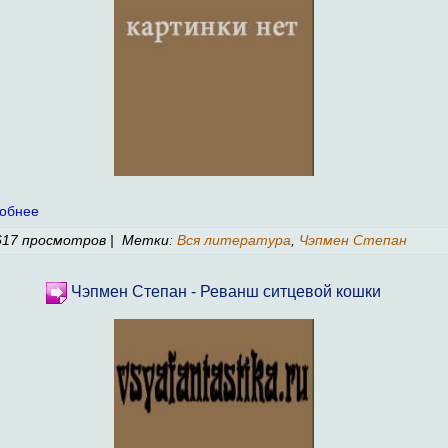
обнее
17 просмотров | Метки:
Вся литература
,
Чэпмен Степан
Чэпмен Степан - Реванш ситцевой кошки