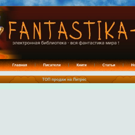
Главная
Писатели
Книги
Статьи
Н
ТОП продаж на Литрес