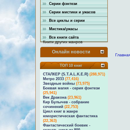
Серии фэнтези
Серии мистики и ужасов
Все циклы и серии
Мистика/ужасы
Все книги сайта
Книги других жанров
Онлайн новости
Главна
ТОП 10 книг
СТАЛКЕР (S.T.A.L.K.E.R)
(288,971)
Метро 2033
(77,416)
Звездные войны
(73,975)
Боевая магия - серия фэнтези
(25,941)
Век Дракона
(23,961)
Кир Булычев - собрание
сочинений
(22,753)
Цикл книг в жанре
юмористическая фантастика
(22,363)
Фантастический боевик -
скачать цикл из 800