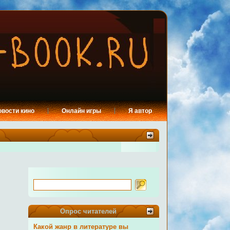
овости кино
Онлайн игры
Я автор
Опрос читателей
Какой жанр в литературе вы