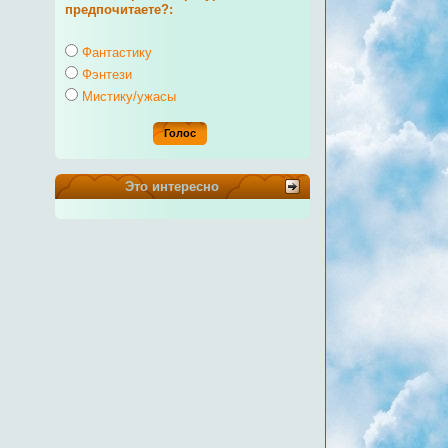
предпочитаете?:
Фантастику
Фэнтези
Мистику/ужасы
Это интересно