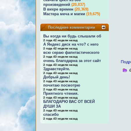
произведений
(20,837)
В вихре времен
(20,369)
Мастера меча и магии
(19,675)
Последние комментарии
Вы когда ни будь слышали об
2 года 42 недели назад
А Яндекс диск на что? с него
2 года 42 недели назад
всю сераю фапнтастического
2 года 43 недели назад
очень благодарна за этот сайт
Подр
2 года 43 недели назад
Здравствуйте.
6
2 года 43 недели назад
Добрый день!
2 года 43 недели назад
почитаю посмотрю
2 года 43 недели назад
Приятного чтения.
2 года 43 недели назад
БЛАГОДАРЮ ВАС ОТ ВСЕЙ
ДУШИ ЗА
2 года 43 недели назад
спасибо
2 года 43 недели назад