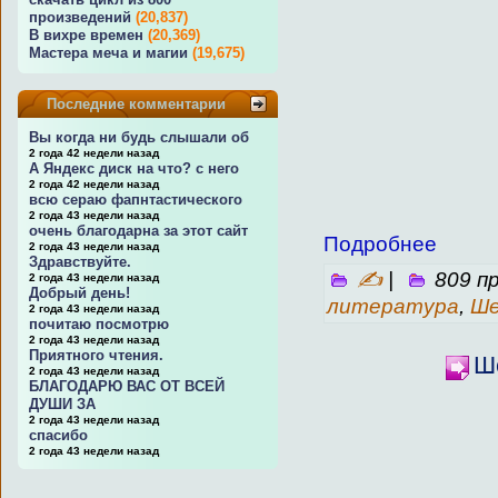
произведений
(20,837)
В вихре времен
(20,369)
Мастера меча и магии
(19,675)
Последние комментарии
Вы когда ни будь слышали об
2 года 42 недели назад
А Яндекс диск на что? с него
2 года 42 недели назад
всю сераю фапнтастического
2 года 43 недели назад
очень благодарна за этот сайт
Подробнее
2 года 43 недели назад
Здравствуйте.
✍
|
809 п
2 года 43 недели назад
Добрый день!
литература
,
Ше
2 года 43 недели назад
почитаю посмотрю
2 года 43 недели назад
Приятного чтения.
Ш
2 года 43 недели назад
БЛАГОДАРЮ ВАС ОТ ВСЕЙ
ДУШИ ЗА
2 года 43 недели назад
спасибо
2 года 43 недели назад