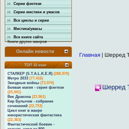
Серии фэнтези
Серии мистики и ужасов
Все циклы и серии
Мистика/ужасы
Все книги сайта
Книги других жанров
Онлайн новости
Главная
| Шерред 
ТОП 10 книг
СТАЛКЕР (S.T.A.L.K.E.R)
(288,970)
Метро 2033
(77,416)
Звездные войны
(73,974)
Шерред 
Боевая магия - серия фэнтези
(25,941)
Век Дракона
(23,961)
Кир Булычев - собрание
сочинений
(22,753)
Цикл книг в жанре
юмористическая фантастика
(22,363)
Фантастический боевик -
скачать цикл из 800