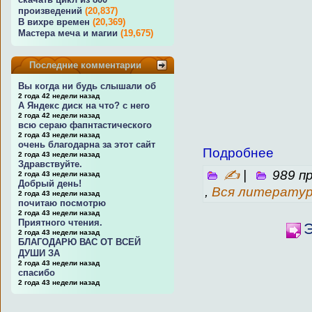
произведений
(20,837)
В вихре времен
(20,369)
Мастера меча и магии
(19,675)
Последние комментарии
Вы когда ни будь слышали об
2 года 42 недели назад
А Яндекс диск на что? с него
2 года 42 недели назад
всю сераю фапнтастического
2 года 43 недели назад
очень благодарна за этот сайт
Подробнее
2 года 43 недели назад
Здравствуйте.
✍
|
989 п
2 года 43 недели назад
Добрый день!
,
Вся литерату
2 года 43 недели назад
почитаю посмотрю
2 года 43 недели назад
Приятного чтения.
Э
2 года 43 недели назад
БЛАГОДАРЮ ВАС ОТ ВСЕЙ
ДУШИ ЗА
2 года 43 недели назад
спасибо
2 года 43 недели назад