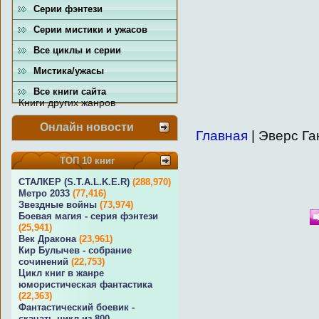
Серии фэнтези
Серии мистики и ужасов
Все циклы и серии
Мистика/ужасы
Все книги сайта
Книги других жанров
Онлайн новости
Главная
| Эверс Га
ТОП 10 книг
СТАЛКЕР (S.T.A.L.K.E.R)
(288,970)
Метро 2033
(77,416)
Звездные войны
(73,974)
Боевая магия - серия фэнтези
(25,941)
Век Дракона
(23,961)
Кир Булычев - собрание
сочинений
(22,753)
Цикл книг в жанре
юмористическая фантастика
(22,363)
Фантастический боевик -
скачать цикл из 800