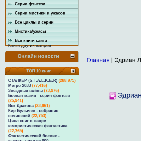
Серии фэнтези
Серии мистики и ужасов
Все циклы и серии
Мистика/ужасы
Все книги сайта
Книги других жанров
Онлайн новости
Главная
| Эдриан 
ТОП 10 книг
СТАЛКЕР (S.T.A.L.K.E.R)
(288,975)
Метро 2033
(77,416)
Звездные войны
(73,976)
Эдриан
Боевая магия - серия фэнтези
(25,941)
Век Дракона
(23,961)
Кир Булычев - собрание
сочинений
(22,753)
Цикл книг в жанре
юмористическая фантастика
(22,365)
Фантастический боевик -
скачать цикл из 800