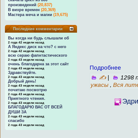
произведений
(20,837)
В вихре времен
(20,369)
Мастера меча и магии
(19,675)
Последние комментарии
Вы когда ни будь слышали об
2 года 42 недели назад
А Яндекс диск на что? с него
2 года 42 недели назад
всю сераю фапнтастического
2 года 43 недели назад
очень благодарна за этот сайт
Подробнее
2 года 43 недели назад
Здравствуйте.
✍
|
1298 
2 года 43 недели назад
Добрый день!
ужасы
,
Вся лит
2 года 43 недели назад
почитаю посмотрю
2 года 43 недели назад
Приятного чтения.
Эдри
2 года 43 недели назад
БЛАГОДАРЮ ВАС ОТ ВСЕЙ
ДУШИ ЗА
2 года 43 недели назад
спасибо
2 года 43 недели назад