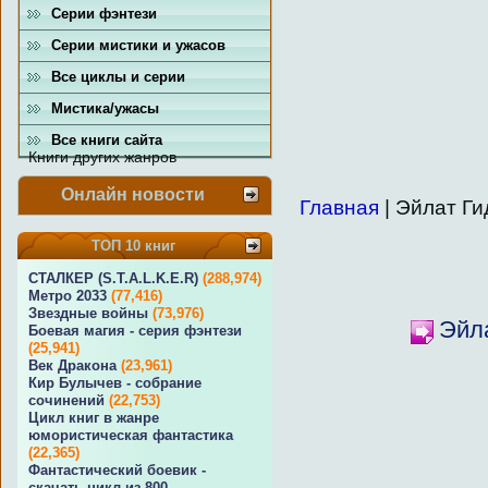
Серии фэнтези
Серии мистики и ужасов
Все циклы и серии
Мистика/ужасы
Все книги сайта
Книги других жанров
Онлайн новости
Главная
| Эйлат Ги
ТОП 10 книг
СТАЛКЕР (S.T.A.L.K.E.R)
(288,974)
Метро 2033
(77,416)
Звездные войны
(73,976)
Эйла
Боевая магия - серия фэнтези
(25,941)
Век Дракона
(23,961)
Кир Булычев - собрание
сочинений
(22,753)
Цикл книг в жанре
юмористическая фантастика
(22,365)
Фантастический боевик -
скачать цикл из 800