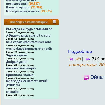
произведений
(20,837)
В вихре времен
(20,369)
Мастера меча и магии
(19,675)
Последние комментарии
Вы когда ни будь слышали об
2 года 42 недели назад
А Яндекс диск на что? с него
2 года 42 недели назад
всю сераю фапнтастического
2 года 43 недели назад
очень благодарна за этот сайт
Подробнее
2 года 43 недели назад
Здравствуйте.
✍
|
716 п
2 года 43 недели назад
Добрый день!
литература
,
Эй
2 года 43 недели назад
почитаю посмотрю
2 года 43 недели назад
Приятного чтения.
Эйлат
2 года 43 недели назад
БЛАГОДАРЮ ВАС ОТ ВСЕЙ
ДУШИ ЗА
2 года 43 недели назад
спасибо
2 года 43 недели назад