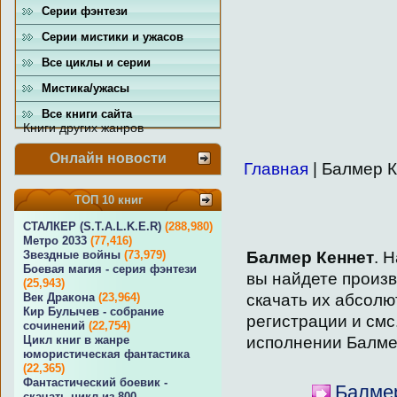
Серии фэнтези
Серии мистики и ужасов
Все циклы и серии
Мистика/ужасы
Все книги сайта
Книги других жанров
Онлайн новости
Главная
| Балмер 
ТОП 10 книг
СТАЛКЕР (S.T.A.L.K.E.R)
(288,980)
Метро 2033
(77,416)
Балмер Кеннет
. 
Звездные войны
(73,979)
Боевая магия - серия фэнтези
вы найдете произ
(25,943)
скачать их абсолю
Век Дракона
(23,964)
Кир Булычев - собрание
регистрации и смс
сочинений
(22,754)
исполнении Балме
Цикл книг в жанре
юмористическая фантастика
(22,365)
Фантастический боевик -
Балмер
скачать цикл из 800