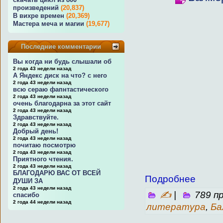
произведений
(20,837)
В вихре времен
(20,369)
Мастера меча и магии
(19,677)
Последние комментарии
Вы когда ни будь слышали об
2 года 43 недели назад
А Яндекс диск на что? с него
2 года 43 недели назад
всю сераю фапнтастического
2 года 43 недели назад
очень благодарна за этот сайт
2 года 43 недели назад
Здравствуйте.
2 года 43 недели назад
Добрый день!
2 года 43 недели назад
почитаю посмотрю
2 года 43 недели назад
Приятного чтения.
2 года 43 недели назад
БЛАГОДАРЮ ВАС ОТ ВСЕЙ
Подробнее
ДУШИ ЗА
2 года 43 недели назад
✍
|
789 п
спасибо
2 года 44 недели назад
литература
,
Ба