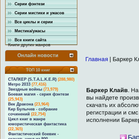
Серии фэнтези
Серии мистики и ужасов
Все циклы и серии
Мистика/ужасы
Все книги сайта
Книги других жанров
Онлайн новости
Главная
| Баркер К
ТОП 10 книг
СТАЛКЕР (S.T.A.L.K.E.R)
(288,980)
Метро 2033
(77,416)
Баркер Клайв
. Н
Звездные войны
(73,979)
Боевая магия - серия фэнтези
вы найдете произ
(25,943)
скачать их абсолю
Век Дракона
(23,964)
Кир Булычев - собрание
регистрации и смс
сочинений
(22,754)
исполнении Барке
Цикл книг в жанре
юмористическая фантастика
(22,365)
Фантастический боевик -
Бар
скачать цикл из 800