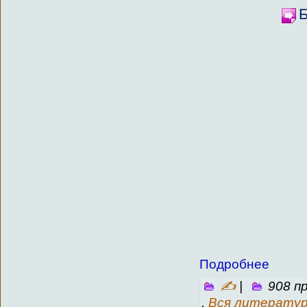
Б
Подробнее
✍
|
908 п
,
Вся литерату