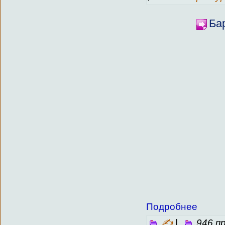
Ба
Подробнее
✍
|
946 п