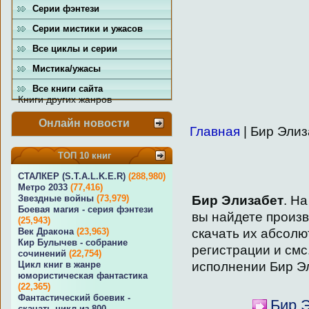
Серии фэнтези
Серии мистики и ужасов
Все циклы и серии
Мистика/ужасы
Все книги сайта
Книги других жанров
Онлайн новости
Главная
| Бир Элиз
ТОП 10 книг
СТАЛКЕР (S.T.A.L.K.E.R)
(288,980)
Метро 2033
(77,416)
Бир Элизабет
. Н
Звездные войны
(73,979)
Боевая магия - серия фэнтези
вы найдете произ
(25,943)
скачать их абсолю
Век Дракона
(23,963)
Кир Булычев - собрание
регистрации и смс
сочинений
(22,754)
исполнении Бир Эл
Цикл книг в жанре
юмористическая фантастика
(22,365)
Фантастический боевик -
Бир Э
скачать цикл из 800