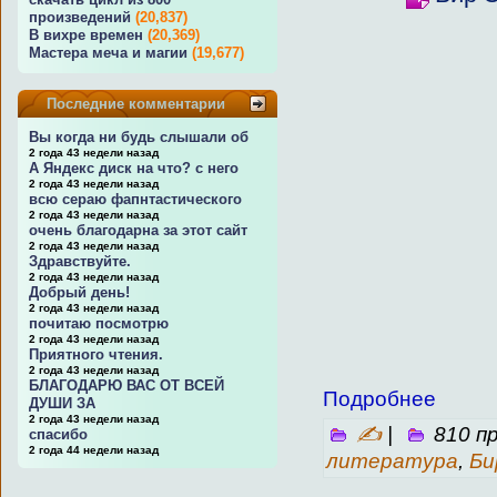
произведений
(20,837)
В вихре времен
(20,369)
Мастера меча и магии
(19,677)
Последние комментарии
Вы когда ни будь слышали об
2 года 43 недели назад
А Яндекс диск на что? с него
2 года 43 недели назад
всю сераю фапнтастического
2 года 43 недели назад
очень благодарна за этот сайт
2 года 43 недели назад
Здравствуйте.
2 года 43 недели назад
Добрый день!
2 года 43 недели назад
почитаю посмотрю
2 года 43 недели назад
Приятного чтения.
2 года 43 недели назад
БЛАГОДАРЮ ВАС ОТ ВСЕЙ
Подробнее
ДУШИ ЗА
2 года 43 недели назад
✍
|
810 п
спасибо
2 года 44 недели назад
литература
,
Би