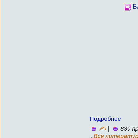
Б
Подробнее
✍
|
839 п
,
Вся литерату