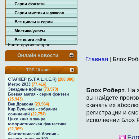
Серии фэнтези
Серии мистики и ужасов
Все циклы и серии
Мистика/ужасы
Все книги сайта
Книги других жанров
Онлайн новости
Главная
| Блох Роб
ТОП 10 книг
СТАЛКЕР (S.T.A.L.K.E.R)
(288,980)
Метро 2033
(77,416)
Блох Роберт
. На
Звездные войны
(73,979)
Боевая магия - серия фэнтези
вы найдете произ
(25,943)
скачать их абсолю
Век Дракона
(23,964)
Кир Булычев - собрание
регистрации и смс
сочинений
(22,754)
исполнении Блох 
Цикл книг в жанре
юмористическая фантастика
(22,365)
Фантастический боевик -
Бло
скачать цикл из 800