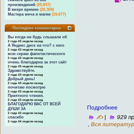
произведений
(20,837)
В вихре времен
(20,369)
Мастера меча и магии
(19,677)
Последние комментарии
Вы когда ни будь слышали об
2 года 43 недели назад
А Яндекс диск на что? с него
2 года 43 недели назад
всю сераю фапнтастического
2 года 43 недели назад
очень благодарна за этот сайт
2 года 43 недели назад
Здравствуйте.
2 года 43 недели назад
Добрый день!
2 года 43 недели назад
почитаю посмотрю
2 года 43 недели назад
Приятного чтения.
2 года 43 недели назад
БЛАГОДАРЮ ВАС ОТ ВСЕЙ
Подробнее
ДУШИ ЗА
2 года 43 недели назад
✍
|
929 п
спасибо
2 года 44 недели назад
,
Вся литерату