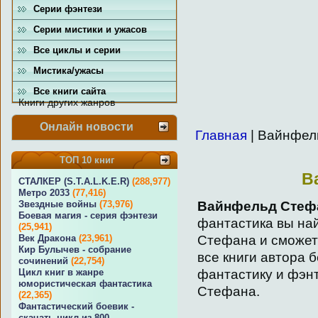
Серии фэнтези
Серии мистики и ужасов
Все циклы и серии
Мистика/ужасы
Все книги сайта
Книги других жанров
Онлайн новости
Главная
| Вайнфел
ТОП 10 книг
В
СТАЛКЕР (S.T.A.L.K.E.R)
(288,977)
Метро 2033
(77,416)
Вайнфельд Стеф
Звездные войны
(73,976)
Боевая магия - серия фэнтези
фантастика вы на
(25,941)
Стефана и сможете
Век Дракона
(23,961)
Кир Булычев - собрание
все книги автора 
сочинений
(22,754)
фантастику и фэн
Цикл книг в жанре
юмористическая фантастика
Стефана.
(22,365)
Фантастический боевик -
скачать цикл из 800