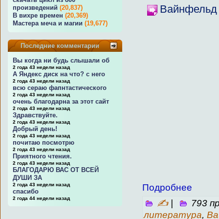
Вайнфельд 
произведений
(20,837)
В вихре времен
(20,369)
Мастера меча и магии
(19,677)
Последние комментарии
Вы когда ни будь слышали об
2 года 43 недели назад
А Яндекс диск на что? с него
2 года 43 недели назад
всю сераю фапнтастического
2 года 43 недели назад
очень благодарна за этот сайт
2 года 43 недели назад
Здравствуйте.
2 года 43 недели назад
Добрый день!
2 года 43 недели назад
почитаю посмотрю
2 года 43 недели назад
Приятного чтения.
2 года 43 недели назад
БЛАГОДАРЮ ВАС ОТ ВСЕЙ
ДУШИ ЗА
2 года 43 недели назад
Подробнее
спасибо
2 года 44 недели назад
✍
|
793 п
литература
,
Ва