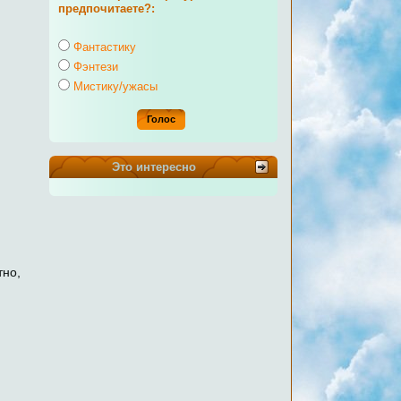
предпочитаете?:
Фантастику
Фэнтези
Мистику/ужасы
Это интересно
тно,