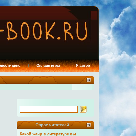
овости кино
Онлайн игры
Я автор
Опрос читателей
Какой жанр в литературе вы