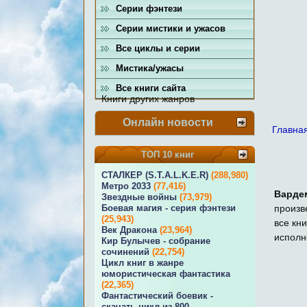
Серии фэнтези
Серии мистики и ужасов
Все циклы и серии
Мистика/ужасы
Все книги сайта
Книги других жанров
Онлайн новости
Главна
ТОП 10 книг
СТАЛКЕР (S.T.A.L.K.E.R)
(288,980)
Метро 2033
(77,416)
Варде
Звездные войны
(73,979)
произв
Боевая магия - серия фэнтези
(25,943)
все кн
Век Дракона
(23,964)
исполн
Кир Булычев - собрание
сочинений
(22,754)
Цикл книг в жанре
юмористическая фантастика
(22,365)
Фантастический боевик -
скачать цикл из 800