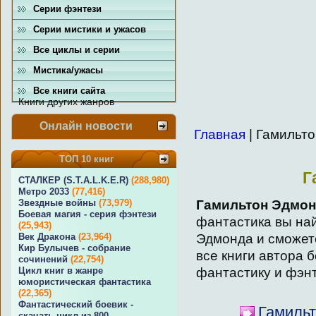
Серии фэнтези
Серии мистики и ужасов
Все циклы и серии
Мистика/ужасы
Все книги сайта
Книги других жанров
Онлайн новости
Главная
| Гамильт
ТОП 10 книг
Г
СТАЛКЕР (S.T.A.L.K.E.R)
(288,980)
Метро 2033
(77,416)
Гамильтон Эдмо
Звездные войны
(73,979)
Боевая магия - серия фэнтези
фантастика вы на
(25,943)
Эдмонда и сможете
Век Дракона
(23,964)
Кир Булычев - собрание
все книги автора 
сочинений
(22,754)
фантастику и фэн
Цикл книг в жанре
юмористическая фантастика
(22,365)
Фантастический боевик -
Гамильт
скачать цикл из 800