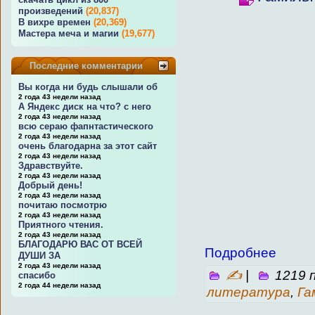
произведений
(20,837)
В вихре времен
(20,369)
Мастера меча и магии
(19,677)
Последние комментарии
Вы когда ни будь слышали об
2 года 43 недели назад
А Яндекс диск на что? с него
2 года 43 недели назад
всю сераю фапнтастического
2 года 43 недели назад
очень благодарна за этот сайт
2 года 43 недели назад
Здравствуйте.
2 года 43 недели назад
Добрый день!
2 года 43 недели назад
почитаю посмотрю
2 года 43 недели назад
Приятного чтения.
2 года 43 недели назад
БЛАГОДАРЮ ВАС ОТ ВСЕЙ
Подробнее
ДУШИ ЗА
2 года 43 недели назад
✍
|
1219 
спасибо
2 года 44 недели назад
литература
,
Га