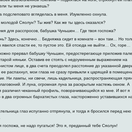
ели ты меня не узнаешь?
а подслеповато вгляделась в меня. Изумленно охнула.
, молодой Сяолун? Ты жив? Как же ты здесь оказался?
емя для расспросов, бабушка Чуньшен… Где твоя госпожа?
нь? Здесь, конечно… Бедняжка сидит в комнате – вон там… Но тол
ы явился спасти ее, то пустое это. Ей отсюда не выйти… Ох, горе…
рожно прервал бабушку Чуньшен, предостерегающе приложив пале
старой няньки. Оставив ее стоять с недоуменным выражением на
истом лице, в два счета преодолел расстояние до указанной двер
я ее распахнул, мои глаза не сразу привыкли к царящей в помещен
ме. Ни лампы, ни свечи, лишь кадильница, распространяющая пря
благовоний. И луна, огромная луна за раскрытым настежь окном. А
я различил чеканный профиль, поворачивающийся ко мне. И вот я
 в два огромных бархатистых глаза, настороженно уставившихся н
тельница глаз испуганно отпрянула, и тогда я бросился перед нею
.
я госпожа, не надо пугаться! Это я, преданный тебе Сяолун!