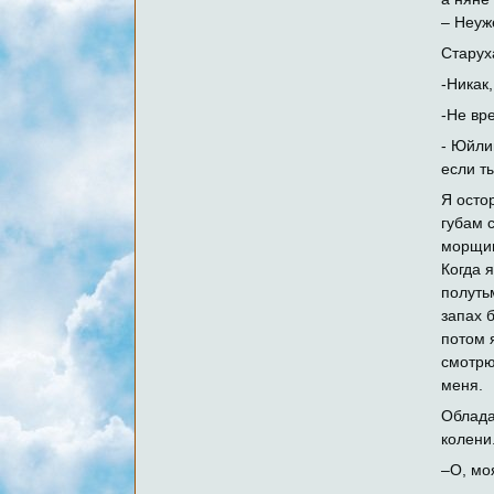
– Неуж
Старух
-Никак
-Не вр
- Юйли
если т
Я осто
губам 
морщин
Когда 
полуть
запах 
потом 
смотрю
меня.
Облада
колени
–О, мо