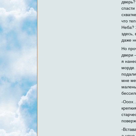
дверь?
спасти
схватк
что теп
Неба? 
здесь,
даже н
Но про
двери 
я нане
морде. 
подали
мне ме
малень
бессил
-Ооох…
крепки
старче
поверж
-Встав
а няне