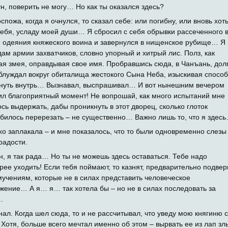
н, поверить не могу… Но как ты оказался здесь?
спожа, когда я очнулся, то сказал себе: или погибну, или вновь хот
тебя, усладу моей души… Я сбросил с себя обрывки рассеченного 
е одеяния княжеского воина и завернулся в нищенское рубище… Я
дам армии захватчиков, словно упорный и хитрый лис. Полз, как
ая змея, оправдывая свое имя. Пробравшись сюда, в Чанъань, дол
блуждал вокруг обиталища жестокого Сына Неба, изыскивая способ
нуть внутрь… Вызнавал, выспрашивал… И вот нынешним вечером
ил благоприятный момент! Не вопрошай, как много испытаний мне
сь выдержать, дабы проникнуть в этот дворец, сколько глоток
билось перерезать – не существенно… Важно лишь то, что я здес
хо заплакала – и мне показалось, что то были одновременно слезы
радости.
н, я так рада… Но ты не можешь здесь оставаться. Тебе надо
рее уходить! Если тебя поймают, то казнят, предварительно подвер
мучениям, которые не в силах представить человеческое
жение… А я… я… так хотела бы – но не в силах последовать за
…
знал. Когда шел сюда, то и не рассчитывал, что уведу мою княгиню с
 Хотя, больше всего мечтал именно об этом – вырвать ее из лап зл