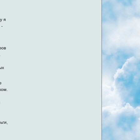
у я
 -
ров
а
ых
е
ком.
ы
ьги,