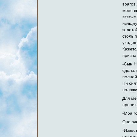
врагов
меня в
взятые
изящну
золото
столь 
уходящ
Кажетс
призна
-Сын Н
сделал
полной
Ни сня
наложи
Для ме
проник
-Моя г
Она зя
-Извес
что ем