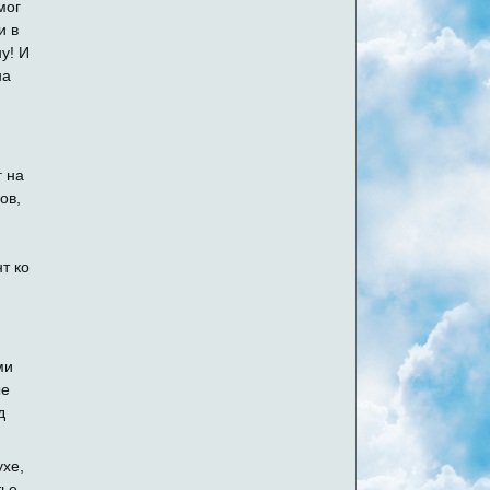
мог
и в
у! И
на
я
г на
ов,
т ко
ми
ые
д
ухе,
ье.