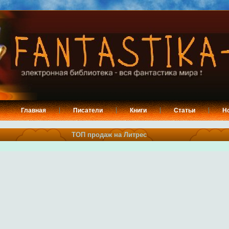
Главная
Писатели
Книги
Статьи
Н
ТОП продаж на Литрес