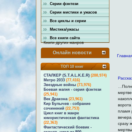
Серии фэнтези
Серии мистики и ужасов
Все циклы и серии
Мистика/ужасы
Все книги сайта
Книги других жанров
Онлайн новости
Главна
ТОП 10 книг
СТАЛКЕР (S.T.A.L.K.E.R)
(288,974)
Расска
Метро 2033
(77,416)
Звездные войны
(73,976)
…Полны
Боевая магия - серия фэнтези
мертве
(25,941)
накопл
Век Дракона
(23,961)
Кир Булычев - собрание
ворота
сочинений
(22,753)
пламя 
Цикл книг в жанре
вечера
юмористическая фантастика
(22,363)
сразу 
Фантастический боевик -
мертвы
скачать цикл из 800