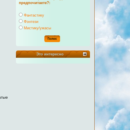
предпочитаете?:
Фантастику
Фэнтези
Мистику/ужасы
Это интересно
атые