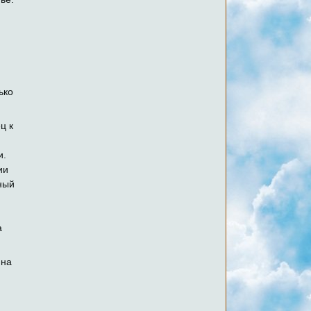
ько
ц к
и.
ии
ный
а
 на