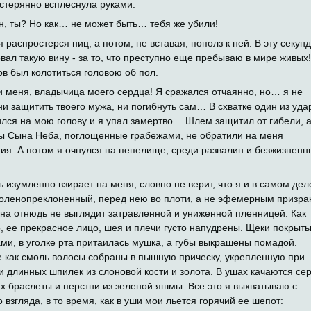
стерянно всплеснула руками.
н, ты? Но как… не может быть… тебя же убили!
я распростерся ниц, а потом, не вставая, пополз к ней. В эту секунд
овал такую вину - за то, что преступно еще пребываю в мире живых!
тов был колотиться головою об пол.
и меня, владычица моего сердца! Я сражался отчаянно, но… я не
ни защитить твоего мужа, ни погибнуть сам… В схватке один из уда
лся на мою голову и я упал замертво… Шлем защитил от гибели, 
ы Сына Неба, поглощенные грабежами, не обратили на меня
ия. А потом я очнулся на пепелище, среди развалин и безжизненн
 изумленно взирает на меня, словно не верит, что я и в самом дел
коленопреклоненный, перед нею во плоти, а не эфемерным призра
на отнюдь не выглядит затравленной и униженной пленницей. Как
, ее прекрасное лицо, шея и плечи густо напудрены. Щеки покрыт
ми, в уголке рта притаилась мушка, а губы выкрашены помадой.
 как смоль волосы собраны в пышную прическу, укрепленную при
 длинных шпилек из слоновой кости и золота. В ушах качаются сер
ах браслеты и перстни из зеленой яшмы. Все это я выхватываю с
 взгляда, в то время, как в уши мои льется горячий ее шепот: