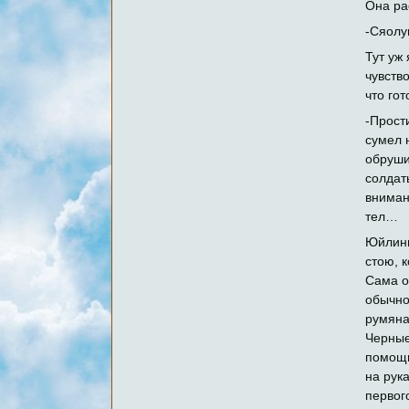
Она ра
-Сяолу
Тут уж 
чувств
что го
-Прост
сумел 
обруши
солдат
вниман
тел…
Юйлинь
стою, 
Сама о
обычно
румяна
Черные
помощи
на рук
первого