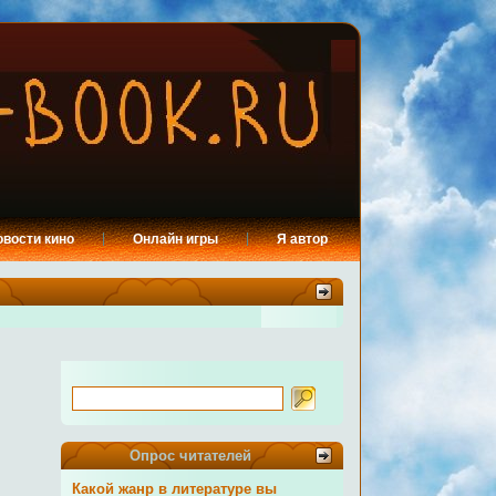
овости кино
Онлайн игры
Я автор
Опрос читателей
Какой жанр в литературе вы