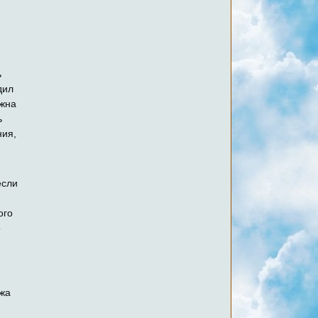
ь
дил
лжна
ь
ния,
я
если
ого
о
ожа