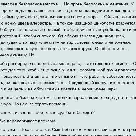
, увести в безопасное место и… Но прочь бесплодные мечтания! У
переди ведь одна лишь эта ночь. Да, мои последние земные дни, и 
 взаймы у вечности, заканчиваются совсем скоро… Юйлинь вытяги
ю ножку цвета алебастра. На тонкой изящной щиколотке красуется
й обруч – не настолько тесный, чтобы причинять неудобства, но и н
просторный, чтобы снять его. От обруча тянется длинная цепь,
ая куда-то во тьму комнаты – на вид совсем тонкая и нетяжелая.
я, разорвать такую не составит никакого труда. Особенно мне –
нному силачу. Но…
еба распорядился надеть на меня цепь, - тихо говорит княгиня. – 
 это для того, чтобы еще пуще унизить, сломить мой дух и привести
 покорности. В знак того, что отныне я – его рабыня, собственност
ть, ни разорвать ее невозможно… Придворный колдун императора
л и на цепь и на обруч самые крепкие и нерушимые чары.
ня это не было секретом – о цепи и чарах я вызнал еще до того, ка
 сюда. Но нельзя терять времени!
оспожа, известно тебе, какая судьба тебя ждет?
бко передергивает плечами.
тно, увы… После того, как Сын Неба ввел меня в свой гарем, он ре
у нужен и еще один ребенок. Таким образом, он желает узаконить с