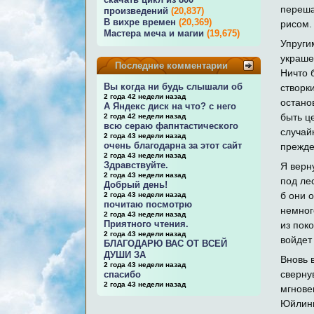
переша
произведений
(20,837)
В вихре времен
(20,369)
рисом.
Мастера меча и магии
(19,675)
Упруги
украше
Последние комментарии
Ничто 
Вы когда ни будь слышали об
створк
2 года 42 недели назад
остано
А Яндекс диск на что? с него
быть ц
2 года 42 недели назад
всю сераю фапнтастического
случай
2 года 43 недели назад
очень благодарна за этот сайт
прежде
2 года 43 недели назад
Здравствуйте.
Я верн
2 года 43 недели назад
под ле
Добрый день!
б они 
2 года 43 недели назад
почитаю посмотрю
немног
2 года 43 недели назад
Приятного чтения.
из поко
2 года 43 недели назад
войдет
БЛАГОДАРЮ ВАС ОТ ВСЕЙ
ДУШИ ЗА
Вновь 
2 года 43 недели назад
сверну
спасибо
2 года 43 недели назад
мгнове
Юйлинь