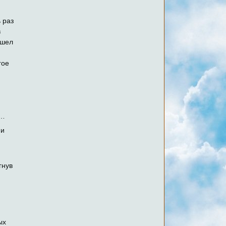
ь раз
в
 шел
гое
ь…
 и
гнув
ых