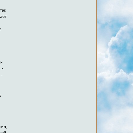
так
вает
е
Он
 к
ь…
к
шил,
вой