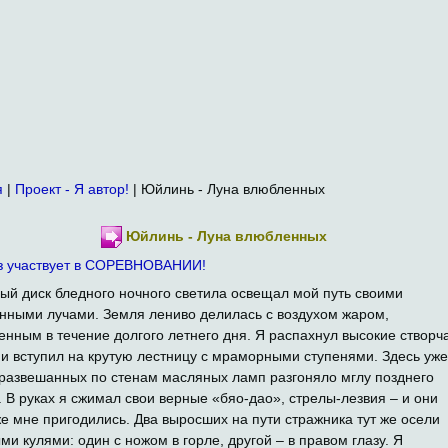
я
|
Проект - Я автор!
| Юйлинь - Луна влюбленных
Юйлинь - Луна влюбленных
з участвует в СОРЕВНОВАНИИ!
й диск бледного ночного светила освещал мой путь своими
нными лучами. Земля лениво делилась с воздухом жаром,
енным в течение долгого летнего дня. Я распахнул высокие створч
 и вступил на крутую лестницу с мраморными ступенями. Здесь уже
развешанных по стенам масляных ламп разгоняло мглу позднего
. В руках я сжимал свои верные «бяо-дао», стрелы-лезвия – и они
же мне пригодились. Два выросших на пути стражника тут же осели
ми кулями: один с ножом в горле, другой – в правом глазу. Я