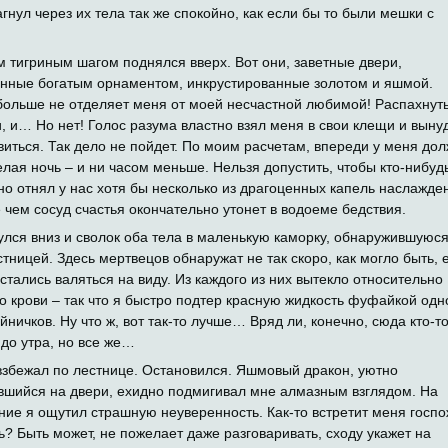
гнул через их тела так же спокойно, как если бы то были мешки с
м тигриным шагом поднялся вверх. Вот они, заветные двери,
нные богатым орнаментом, инкрустированные золотом и яшмой.
больше не отделяет меня от моей несчастной любимой! Распахнут
и, и… Но нет! Голос разума властно взял меня в свои клещи и выну
виться. Так дело не пойдет. По моим расчетам, впереди у меня до
елая ночь – и ни часом меньше. Нельзя допустить, чтобы кто-нибуд
но отнял у нас хотя бы несколько из драгоценных капель наслажде
 чем сосуд счастья окончательно утонет в водоеме бедствия.
улся вниз и сволок оба тела в маленькую каморку, обнаружившуюс
стницей. Здесь мертвецов обнаружат не так скоро, как могло быть, 
остались валяться на виду. Из каждого из них вытекло относительно
о крови – так что я быстро подтер красную жидкость фуфайкой одн
йничков. Ну что ж, вот так-то лучше… Вряд ли, конечно, сюда кто-т
 до утра, но все же…
взбежал по лестнице. Остановился. Яшмовый дракон, уютно
вшийся на двери, ехидно подмигивал мне алмазным взглядом. На
ние я ощутил страшную неуверенность. Как-то встретит меня госп
? Быть может, не пожелает даже разговаривать, сходу укажет на