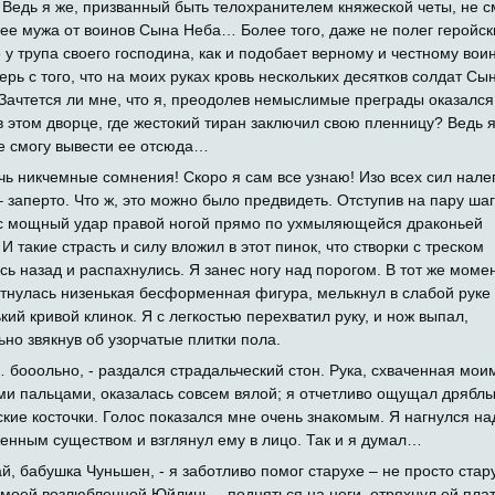
 Ведь я же, призванный быть телохранителем княжеской четы, не с
 ее мужа от воинов Сына Неба… Более того, даже не полег геройск
е у трупа своего господина, как и подобает верному и честному воин
ерь с того, что на моих руках кровь нескольких десятков солдат Сы
Зачтется ли мне, что я, преодолев немыслимые преграды оказался
 в этом дворце, где жестокий тиран заключил свою пленницу? Ведь 
е смогу вывести ее отсюда…
чь никчемные сомнения! Скоро я сам все узнаю! Изо всех сил нале
– заперто. Что ж, это можно было предвидеть. Отступив на пару шаг
с мощный удар правой ногой прямо по ухмыляющейся драконьей
И такие страсть и силу вложил в этот пинок, что створки с треском
сь назад и распахнулись. Я занес ногу над порогом. В тот же момен
тнулась низенькая бесформенная фигура, мелькнул в слабой руке
кий кривой клинок. Я с легкостью перехватил руку, и нож выпал,
ьно звякнув об узорчатые плитки пола.
 бооольно, - раздался страдальческий стон. Рука, схваченная мои
ми пальцами, оказалась совсем вялой; я отчетливо ощущал дрябл
ские косточки. Голос показался мне очень знакомым. Я нагнулся на
енным существом и взглянул ему в лицо. Так и я думал…
ай, бабушка Чуньшен, - я заботливо помог старухе – не просто стар
 моей возлюбленной Юйлинь – подняться на ноги, отряхнул ей плат