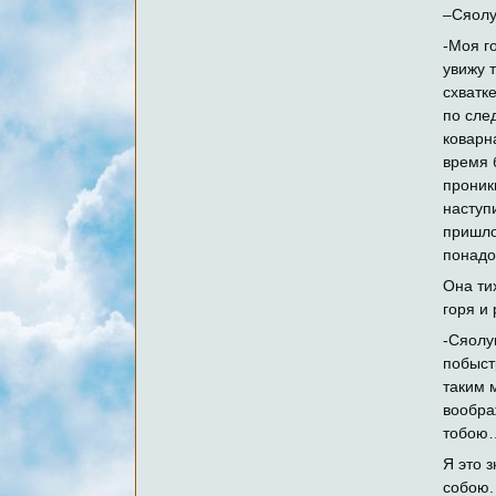
–Сяолу
-Моя го
увижу 
схватк
по сле
коварн
время 
проник
наступ
пришло
понадо
Она ти
горя и 
-Сяолу
побыст
таким 
вообра
тобою
Я это 
собою.