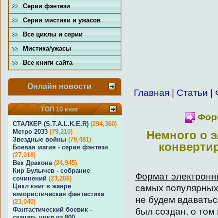
Серии фэнтези
Серии мистики и ужасов
Все циклы и серии
Мистика/ужасы
Все книги сайта
Онлайн новости
Главная
|
Статьи
| 
ТОП 10 книг
Форм
СТАЛКЕР (S.T.A.L.K.E.R)
(294,360)
Метро 2033
(79,210)
Немного о э
Звездные войны
(78,481)
конвертир
Боевая магия - серия фэнтези
(27,018)
Век Дракона
(24,945)
Кир Булычев - собрание
Формат электронны
сочинений
(23,266)
Цикл книг в жанре
самых популярных
юмористическая фантастика
не будем вдаваться
(23,040)
Фантастический боевик -
был создан, о том
скачать цикл из 800