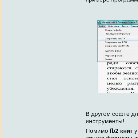
В другом софте дл
инструменты!
Помимо
fb2 книг
у