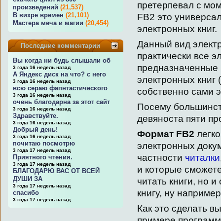
претерпевал с мом
произведений
(21,537)
В вихре времен
(21,101)
FB2 это универса
Мастера меча и магии
(20,454)
электронных книг.
Данный вид элект
Последние комментарии
практически все э
Вы когда ни будь слышали об
предназначенные 
3 года 16 недель назад
А Яндекс диск на что? с него
электронных книг
3 года 16 недель назад
всю сераю фапнтастического
собственно сами э
3 года 16 недель назад
очень благодарна за этот сайт
Посему большинств
3 года 16 недель назад
Здравствуйте.
девяноста пяти пр
3 года 16 недель назад
Добрый день!
Формат FB2
легко
3 года 16 недель назад
почитаю посмотрю
электронных доку
3 года 17 недель назад
частности
читалки
Приятного чтения.
3 года 17 недель назад
и которые сможете
БЛАГОДАРЮ ВАС ОТ ВСЕЙ
ДУШИ ЗА
читать книги, но и
3 года 17 недель назад
книгу, ну наприме
спасибо
3 года 17 недель назад
Как это сделать в
примере программы