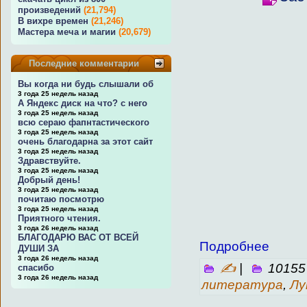
произведений
(21,794)
В вихре времен
(21,246)
Мастера меча и магии
(20,679)
Последние комментарии
Вы когда ни будь слышали об
3 года 25 недель назад
А Яндекс диск на что? с него
3 года 25 недель назад
всю сераю фапнтастического
3 года 25 недель назад
очень благодарна за этот сайт
3 года 25 недель назад
Здравствуйте.
3 года 25 недель назад
Добрый день!
3 года 25 недель назад
почитаю посмотрю
3 года 25 недель назад
Приятного чтения.
3 года 26 недель назад
БЛАГОДАРЮ ВАС ОТ ВСЕЙ
Подробнее
ДУШИ ЗА
3 года 26 недель назад
✍
|
10155
спасибо
3 года 26 недель назад
литература
,
Лу