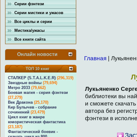
Серии фэнтези
Серии мистики и ужасов
Все циклы и серии
Мистика/ужасы
Все книги сайта
Онлайн новости
Главная
| Лукьянен
ТОП 10 книг
Л
СТАЛКЕР (S.T.A.L.K.E.R)
(296,319)
Звездные войны
(79,694)
Метро 2033
(79,662)
Лукьяненко Серг
Боевая магия - серия фэнтези
библиотеки вы най
(27,279)
Век Дракона
(25,170)
и сможете скачать
Кир Булычев - собрание
автора без регист
сочинений
(23,479)
Цикл книг в жанре
фэнтези в исполне
юмористическая фантастика
(23,187)
Фантастический боевик -
Зас
скачать цикл из 800