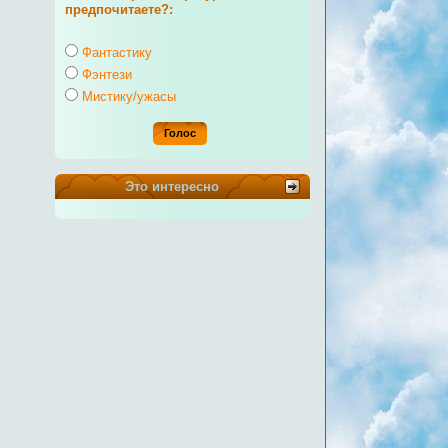
предпочитаете?:
Фантастику
Фэнтези
Мистику/ужасы
Это интересно