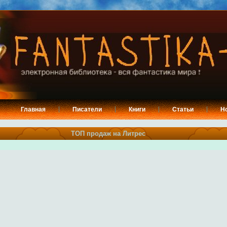
Главная
Писатели
Книги
Статьи
Н
ТОП продаж на Литрес