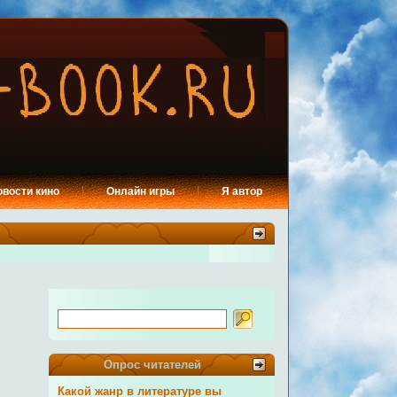
овости кино
Онлайн игры
Я автор
Опрос читателей
Какой жанр в литературе вы