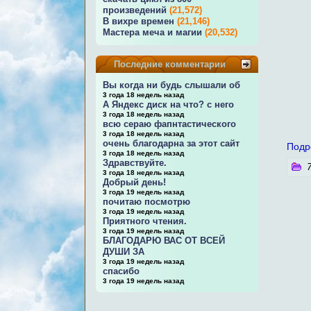
произведений
(21,572)
В вихре времен
(21,146)
Мастера меча и магии
(20,532)
Последние комментарии
Вы когда ни будь слышали об
3 года 18 недель назад
А Яндекс диск на что? с него
3 года 18 недель назад
всю сераю фапнтастического
3 года 18 недель назад
очень благодарна за этот сайт
Подр
3 года 18 недель назад
Здравствуйте.
7
3 года 18 недель назад
Добрый день!
3 года 19 недель назад
почитаю посмотрю
3 года 19 недель назад
Приятного чтения.
3 года 19 недель назад
БЛАГОДАРЮ ВАС ОТ ВСЕЙ
ДУШИ ЗА
3 года 19 недель назад
спасибо
3 года 19 недель назад