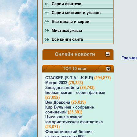
Серии фэнтези
Серии мистики и ужасов
Все циклы и серии
Мистика/ужасы
Все книги сайта
Онлайн новости
Главна
ТОП 10 книг
СТАЛКЕР (S.T.A.L.K.E.R)
(294,877)
Метро 2033
(79,323)
Звездные войны
(78,743)
Боевая магия - серия фэнтези
(27,092)
Век Дракона
(25,019)
Кир Булычев - собрание
сочинений
(23,301)
Цикл книг в жанре
юмористическая фантастика
(23,071)
Фантастический боевик -
скачать цикл из 800