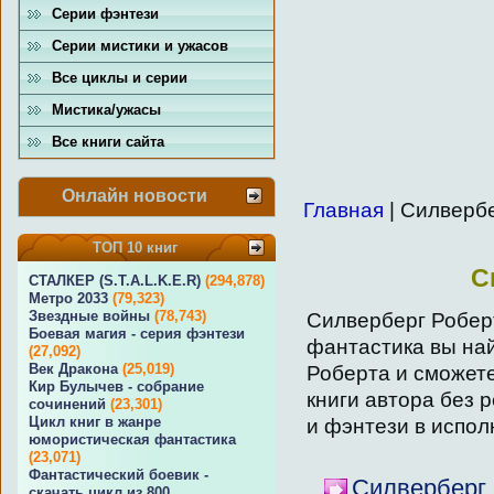
Серии фэнтези
Серии мистики и ужасов
Все циклы и серии
Мистика/ужасы
Все книги сайта
Онлайн новости
Главная
| Силверб
ТОП 10 книг
С
СТАЛКЕР (S.T.A.L.K.E.R)
(294,878)
Метро 2033
(79,323)
Звездные войны
(78,743)
Силверберг Роберт
Боевая магия - серия фэнтези
фантастика вы на
(27,092)
Век Дракона
(25,019)
Роберта и сможете
Кир Булычев - собрание
книги автора без 
сочинений
(23,301)
Цикл книг в жанре
и фэнтези в испол
юмористическая фантастика
(23,071)
Фантастический боевик -
Силверберг 
скачать цикл из 800