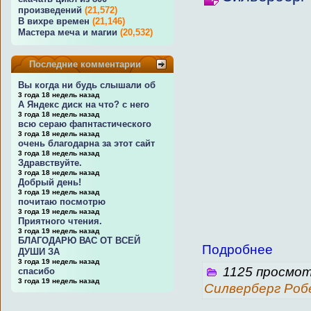
произведений
(21,572)
В вихре времен
(21,146)
Мастера меча и магии
(20,532)
Последние комментарии
Вы когда ни будь слышали об
3 года 18 недель назад
А Яндекс диск на что? с него
3 года 18 недель назад
всю сераю фапнтастического
3 года 18 недель назад
очень благодарна за этот сайт
3 года 18 недель назад
Здравствуйте.
3 года 18 недель назад
Добрый день!
3 года 19 недель назад
почитаю посмотрю
3 года 19 недель назад
Приятного чтения.
3 года 19 недель назад
БЛАГОДАРЮ ВАС ОТ ВСЕЙ
Подробнее
ДУШИ ЗА
3 года 19 недель назад
1125 просмот
спасибо
3 года 19 недель назад
Силверберг Ро