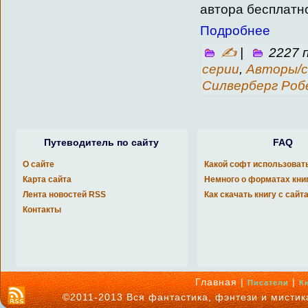
автора бесплатно
Подробнее
✍
|
2227 
серии
,
Авторы/с
Силверберг Ро
Путеводитель по сайту
FAQ
О сайте
Какой софт использоват
Карта сайта
Немного о форматах кни
Лента новостей RSS
Как скачать книгу с сайт
Контакты
Главная |
|
Писатели
К
©2011-2013 Вся фантастика, фэнтези и мисти