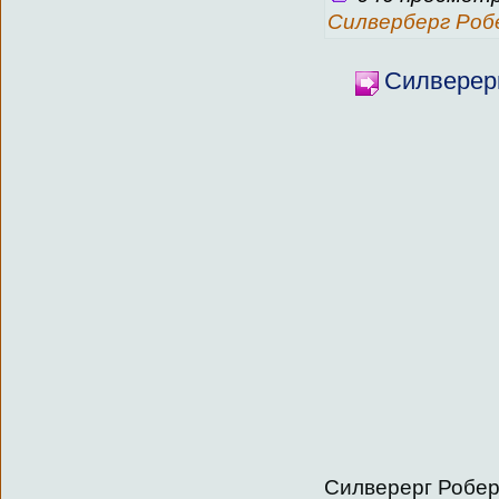
Силверберг Ро
Силверерг
Силверерг Робер