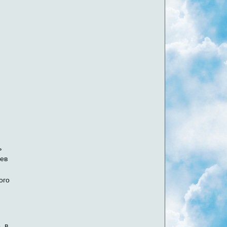
ь
оев
ого
, в