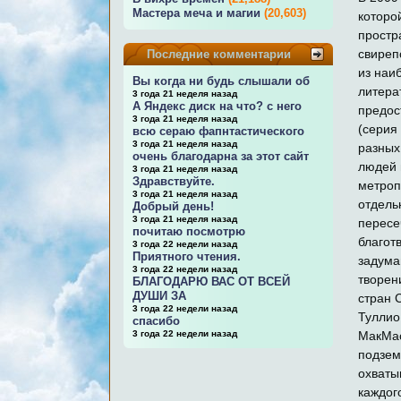
Мастера меча и магии
(20,603)
которо
простр
свиреп
Последние комментарии
из наи
Вы когда ни будь слышали об
литера
3 года 21 неделя назад
А Яндекс диск на что? с него
предос
3 года 21 неделя назад
(серия
всю сераю фапнтастического
3 года 21 неделя назад
разных
очень благодарна за этот сайт
людей 
3 года 21 неделя назад
Здравствуйте.
метроп
3 года 21 неделя назад
отдель
Добрый день!
3 года 21 неделя назад
пересе
почитаю посмотрю
благот
3 года 22 недели назад
Приятного чтения.
задума
3 года 22 недели назад
творен
БЛАГОДАРЮ ВАС ОТ ВСЕЙ
ДУШИ ЗА
стран 
3 года 22 недели назад
Туллио
спасибо
3 года 22 недели назад
МакМас
подзем
охваты
каждог