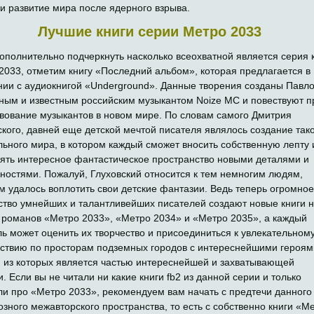
 и развитие мира после ядерного взрыва.
Лучшие книги серии Метро 2033
ополнительно подчеркнуть насколько всеохватной является серия 
2033, отметим книгу «Последний альбом», которая предлагается в
нии с аудиокнигой «Underground». Данные творения созданы Павл
ным и известным российским музыкантом Noize MC и повествуют п
вование музыкантов в новом мире. По словам самого Дмитрия
ского, давней еще детской мечтой писателя являлось создание так
льного мира, в котором каждый сможет вносить собственную лепту 
ять интересное фантастическое пространство новыми деталями и
ностями. Пожалуй, Глуховский относится к тем немногим людям,
м удалось воплотить свои детские фантазии. Ведь теперь огромное
ство умнейших и талантливейших писателей создают новые книги 
 романов «Метро 2033», «Метро 2034» и «Метро 2035», а каждый
ль может оценить их творчество и присоединиться к увлекательном
ствию по просторам подземных городов с интереснейшими героям
 из которых является частью интереснейшей и захватывающей
. Если вы не читали ни какие книги fb2 из данной серии и только
и про «Метро 2033», рекомендуем вам начать с предтечи данного
озного межавторского пространства, то есть с собственно книги «М