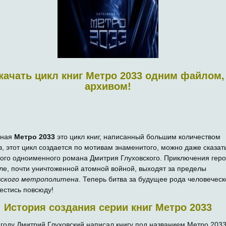
качать цикл книг Метро 2033 одним файлом,
архивом!
нная
Метро 2033
это цикл книг, написанный большим количеством
в, этот цикл создается по мотивам знаменитого, можно даже сказат
вого одноименного романа Дмитрия Глуховского. Приключения гер
ле, почти уничтоженной атомной войной, выходят за пределы
вского метрополитена
. Теперь битва за будущее рода человеческ
вестись повсюду!
История создания серии книг Метро 2033
 году Дмитрий Глуховский написал книгу под названием Метро 2033