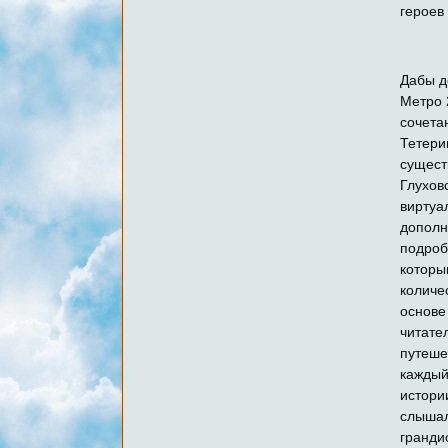
героев
Дабы д
Метро 
сочета
Тетери
сущест
Глухов
виртуа
дополн
подроб
которы
количе
основе
читате
путеше
каждый
истории
слышал
гранди