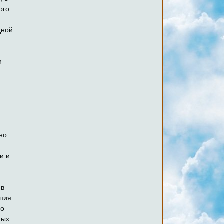
ого
дной
и
но
и и
 в
опия
ро
ных