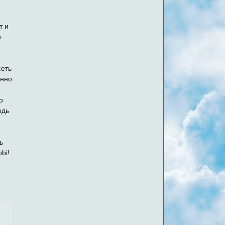
т и
.
сеть
енно
о
едь
ь
bi!
,