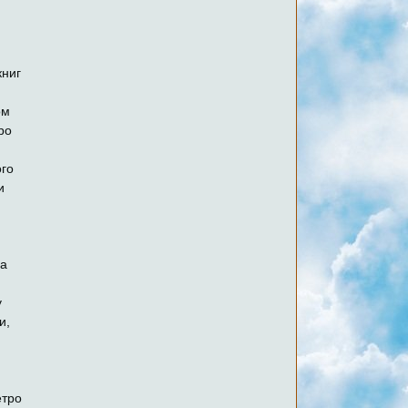
книг
ом
ро
ого
и
на
у
и,
етро