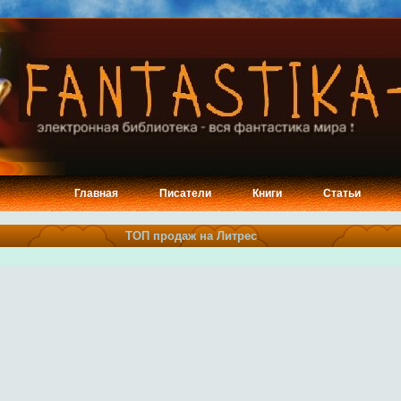
Главная
Писатели
Книги
Статьи
ТОП продаж на Литрес