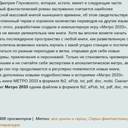
Дмитрия Глуховского, которая, кстати, имеет и следующие части.
вый фантастический роман заслуженно считается наиболее
сной массовой книгой нынешнего времени, об этом свидетельствуе
ллионный тираж и огромное количество переводов на другие языки
 этого, разработчики создали и компьютерную игру «Метро 2033»,
я не менее увлекательна чем книги. Хотя вы вполне можете начать
ать послеядерное пространство с любой книги, как разветвленную 
олитена возможно начать изучать с какой угодно станции и постеп
гаться по разным переходам и ветка, открывая для себя новые
рмы, приключения и персонажей. Только не становитесь чрезмерн
ными и не считайте себя экспертами в апокалиптическом метро, в
до сих пор продолжаются и регулярно появляются новые книги,
е дополнены новыми подробностями и историями «Метро 2033».
 книги МЕТРО 2033 в формате fb2, ePub, txt, pdf, doc, mobi. Скачат
ниг
Метро 2033
одним файлом в формате fb2, ePub, txt, pdf, doc, mo
488 просмотров | Метки:
все циклы и серии
,
Серии фантастики
итература