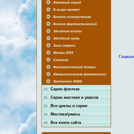
Атомный город
В вихре времен
Военно-историческая
Военно-фантастический
Звездные войны
Звёздный путь
Зона смерти
Метро 2033
Главна
Сталкер
Фантастический боевик
Юмористическая фантастика
Warhammer 40000
Серии фэнтези
Серии мистики и ужасов
Все циклы и серии
Мистика/ужасы
Все книги сайта