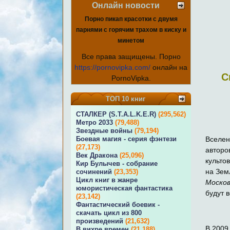
Онлайн новости
Порно пикап красотки с двумя
парнями с горячим трахом в киску и
минетом
Все права защищены. Порно
https://pornovipka.com/
онлайн на
С
PornoVipka.
ТОП 10 книг
СТАЛКЕР (S.T.A.L.K.E.R)
(295,562)
Метро 2033
(79,488)
Звездные войны
(79,194)
Боевая магия - серия фэнтези
Вселе
(27,173)
авторо
Век Дракона
(25,096)
культо
Кир Булычев - собрание
на Зем
сочинений
(23,353)
Цикл книг в жанре
Моско
юмористическая фантастика
будут 
(23,142)
Фантастический боевик -
скачать цикл из 800
произведений
(21,632)
В 2009
В вихре времен
(21,188)