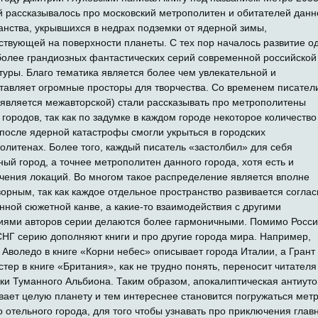
й рассказывалось про московский метрополитен и обитателей данн
анства, укрывшихся в недрах подземки от ядерной зимы,
ствующей на поверхности планеты. С тех пор началось развитие о
более грандиозных фантастических серий современной российской
туры. Благо тематика является более чем увлекательной и
тавляет огромные просторы для творчества. Со временем писател
 является межавторской) стали рассказывать про метрополитены
 городов, так как по задумке в каждом городе некоторое количество
после ядерной катастрофы смогли укрыться в городских
олитенах. Более того, каждый писатель «застолбил» для себя
ный город, а точнее метрополитен данного города, хотя есть и
чения локаций. Во многом такое распределение является вполне
ворным, так как каждое отдельное пространство развивается соглас
нной сюжетной канве, а какие-то взаимодействия с другими
иями авторов серии делаются более гармоничными. Помимо Росси
СНГ серию дополняют книги и про другие города мира. Например,
 Аволедо в книге «Корни небес» описывает города Италии, а Грант
тер в книге «Британия», как не трудно понять, переносит читателя
ки Туманного Альбиона. Таким образом, апокалиптическая антиут
вает целую планету и тем интереснее становится погружаться мет
о отельного города, для того чтобы узнавать про приключения глав