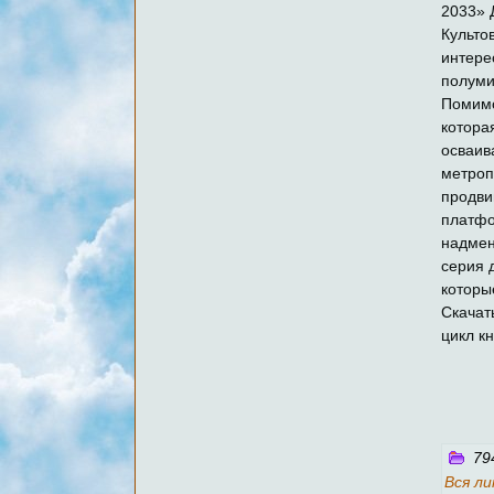
2033» 
Культо
интере
полуми
Помимо
котора
осваив
метроп
продви
платфо
надмен
серия 
которы
Скачать
цикл к
79
Вся л