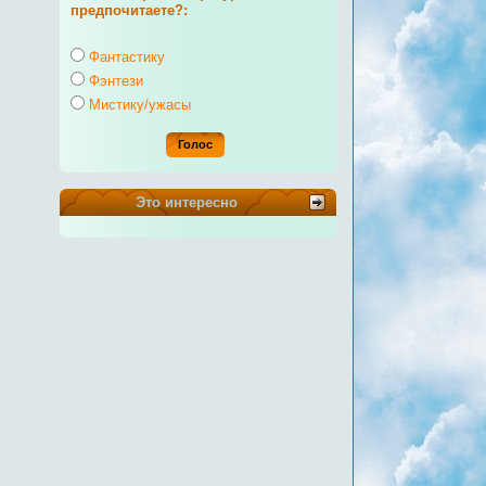
предпочитаете?:
Фантастику
Фэнтези
Мистику/ужасы
Это интересно