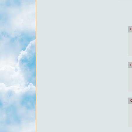
О
О
О