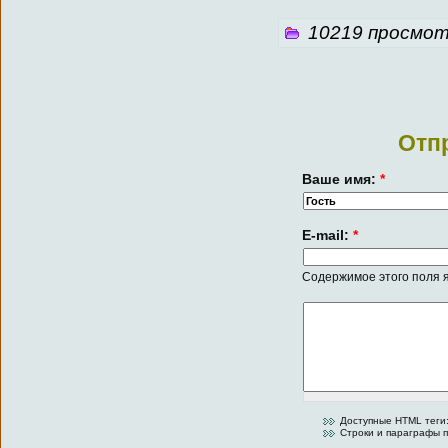
10219 просмот
Отп
Ваше имя:
*
E-mail:
*
Содержимое этого поля я
Доступные HTML теги:
Строки и параграфы п