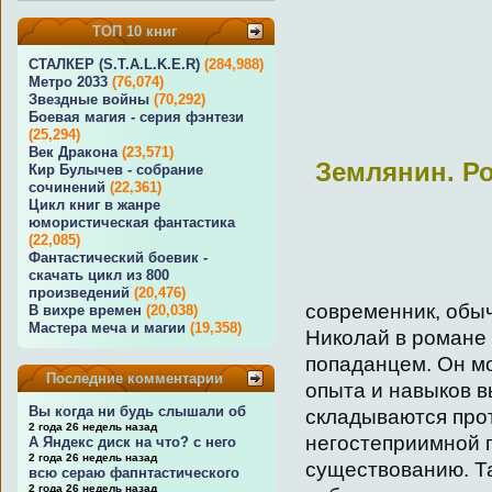
ТОП 10 книг
СТАЛКЕР (S.T.A.L.K.E.R)
(284,988)
Метро 2033
(76,074)
Звездные войны
(70,292)
Боевая магия - серия фэнтези
(25,294)
Век Дракона
(23,571)
Землянин. Ро
Кир Булычев - собрание
сочинений
(22,361)
Цикл книг в жанре
юмористическая фантастика
(22,085)
Фантастический боевик -
скачать цикл из 800
произведений
(20,476)
современник, обы
В вихре времен
(20,038)
Мастера меча и магии
(19,358)
Николай в романе
попаданцем. Он мо
Последние комментарии
опыта и навыков 
Вы когда ни будь слышали об
складываются прот
2 года 26 недель назад
негостеприимной п
А Яндекс диск на что? с него
2 года 26 недель назад
существованию. Та
всю сераю фапнтастического
2 года 26 недель назад