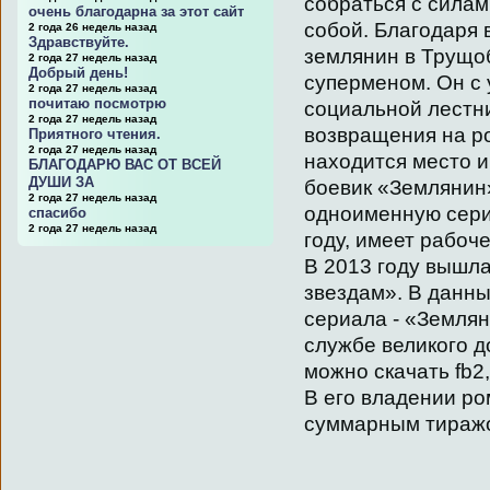
собраться с силам
очень благодарна за этот сайт
собой. Благодаря 
2 года 26 недель назад
Здравствуйте.
землянин в Трущо
2 года 27 недель назад
Добрый день!
суперменом. Он с 
2 года 27 недель назад
почитаю посмотрю
социальной лестни
2 года 27 недель назад
возвращения на р
Приятного чтения.
2 года 27 недель назад
находится место и
БЛАГОДАРЮ ВАС ОТ ВСЕЙ
ДУШИ ЗА
боевик «Землянин
2 года 27 недель назад
одноименную серию
спасибо
2 года 27 недель назад
году, имеет рабоч
В 2013 году вышла
звездам». В данн
сериала - «Землян
службе великого д
можно скачать fb2
В его владении ро
суммарным тиражом