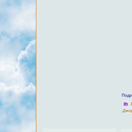
Подр
Джо