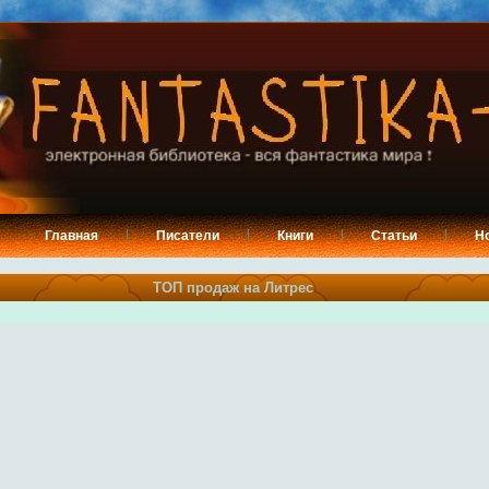
Главная
Писатели
Книги
Статьи
Н
ТОП продаж на Литрес