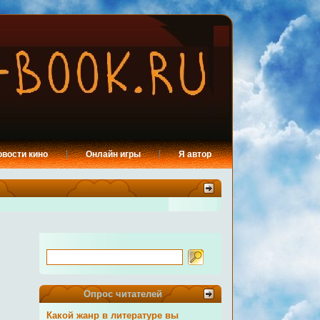
овости кино
Онлайн игры
Я автор
Опрос читателей
Какой жанр в литературе вы