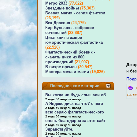
Метро 2033
(77,822)
Звездные войны
(75,303)
Боевая магия - серия фэнтези
(26,199)
Век Дракона
(24,175)
Кир Булычев - собрание
сочинений
(22,887)
Цикл книг в жанре
юмористическая фантастика
(22,520)
Фантастический боевик -
скачать цикл из 800
произведений
(21,007)
Джо
В вихре времен
(20,547)
и бе
Мастера меча и магии
(19,826)
Подр
Последние комментарии
скач
Вы когда ни будь слышали об
2 года 50 недель назад
А Яндекс диск на что? с него
2 года 50 недель назад
всю сераю фапнтастического
2 года 50 недель назад
очень благодарна за этот сайт
2 года 50 недель назад
Здравствуйте.
2 года 50 недель назад