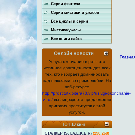
Серии фэнтези
Серии мистики и ужасов
Все циклы и серии
Мистика/ужасы
Все книги сайта
Онлайн новости
Главна
Услуга окончание в рот - это
истинное драгоценность для всех
тех, кто избирает доминировать
над шлюхами во время любви. На
веб-ресурсе
http://prostitutkipitera78.vip/uslugi/okonchanie-
v-rot/
вы лицезреете предложения
пригожих проституток с этой
услугой.
ТОП 10 книг
СТАЛКЕР (S.T.A.L.K.E.R)
(290,268)