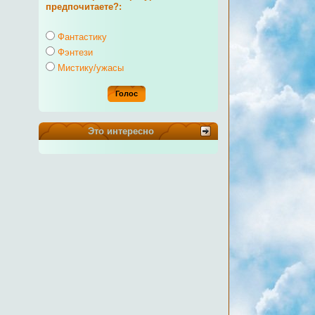
предпочитаете?:
Фантастику
Фэнтези
Мистику/ужасы
Это интересно